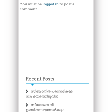
You must be
logged in
to post a
comment.
Recent Posts
സീയോനിൻ പരദേശികളേ
നാം ഉയർത്തിടുവിൻ
സീയോനെ നീ
ഉണർന്നെഴുന്നേൽക്കുക