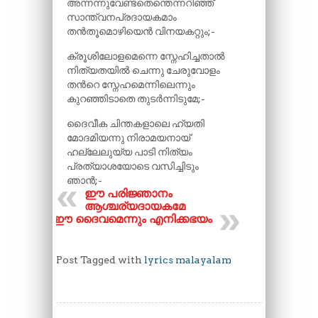
അന്നന്നുവേണ്ടതെന്തെന്നറിഞ്ഞ്
സാന്ത്വനപ്രദായകമാം
തൻതൂമൊഴിയെൻ വിനയകറ്റും;-
ക്രൂശിലോളമെന്നെ സ്നേഹിച്ചതാൽ
നിത്യതയിൽ ചെന്നു ചേരുവോളം
തന്‍റെ സ്നേഹമെന്നിലെന്നും
കുറഞ്ഞിടാതെ തുടർന്നിടുമേ;-
ദൈവീക ചിന്തകളാലെ ഹ്യതി
മോദമിയന്നു നിരാമയനായ്
ഹല്ലേലുയ്യ പാടി നിത്യം
പ്രത്യാശയോടെ വസിച്ചിടും
ഞാൻ;-
ഈ പരിജ്ഞാനം
ആശ്ചര്യദായകമേ
ഈ ദൈവമെന്നും എനിക്കഭയം
Post Tagged with
lyrics malayalam