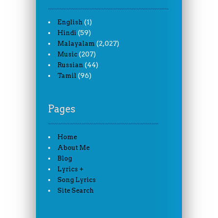
(1)
English
(59)
Hindi
(2,027)
Malayalam
(207)
Music
(44)
Russian
(96)
Tamil
Pages
Home
About Me
Blog
Lyrics +
Song Lyrics
Site Search