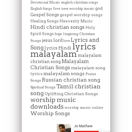
Devotional Music
english christian songs
god
free new worship music
English Songs
Gospel Songs
gospel worship songs
Heavenly Music
Healing Songs
Hindi christian songs
Holy
Spirit Songs
Inspiring Christian
hope
Lyrics and
lord
jesus
Songs
love
lyrics
Song
lyrics Hindi
malayalam
malayalam
Malayalam
christian song
Christian Songs
malayalam song
malayalam songs
lyrics
Praise
Russian christian song
Songs
Tamil christian
Spiritual Songs
song
Uplifting Christian Songs
worship music
downloads
worship music online
Worship Songs