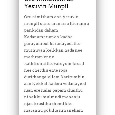
Yesuvin Munpil
Oru nimisham enn yesuvin
munpil onnu manassu thurannu
pankidan daham
Kadanamerumen kadha
parayumbol karunayodathu
muzhuvan kelkkan nada nee
mathram enne
kathirunnithuvareyum krusil
nee cherthu ente roga
durithangalellam Karirumbin
aaniyekkal kadora vedanayeki
njan ere nalai papam chaithu
ninakku mulmudi menanju
njan krusitha shemikku
marannu pokilla nin sneham