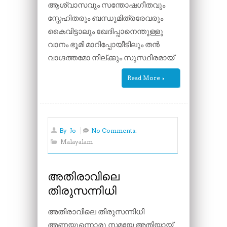
ആശ്വാസവും സന്തോഷഗീതവും
സ്നേഹിതരും ബന്ധുമിത്രരേവരും
കൈവിട്ടാലും ഖേദിപ്പാനെന്തുള്ളു
വാനം ഭൂമി മാറിപ്പോയീടിലും തൻ
വാഗ്ദത്തമോ നില്ക്കും സുസ്ഥിരമായ്
Read More
By
Jo
No Comments.
Malayalam
അതിരാവിലെ
തിരുസന്നിധി
അതിരാവിലെ തിരുസന്നിധി
അണയുന്നൊരു സമയേ അതിയായ്