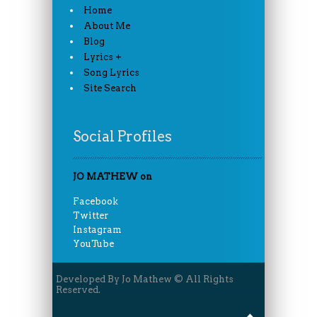
Home
About Me
Blog
Lyrics +
Song Lyrics
Site Search
Social Profiles
JO MATHEW on
Facebook
Twitter
Instagram
YouTube
Developed By Jo Mathew © All Rights
Reserved.