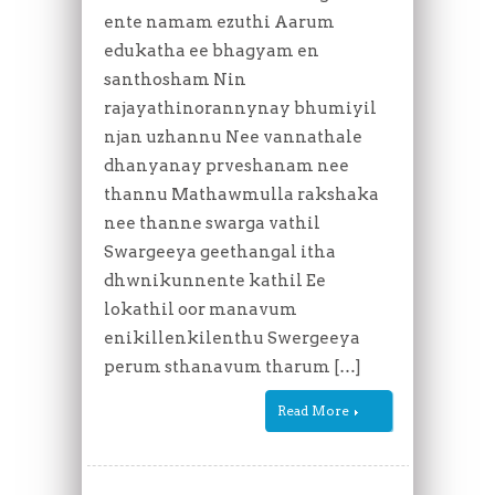
ente namam ezuthi Aarum
edukatha ee bhagyam en
santhosham Nin
rajayathinorannynay bhumiyil
njan uzhannu Nee vannathale
dhanyanay prveshanam nee
thannu Mathawmulla rakshaka
nee thanne swarga vathil
Swargeeya geethangal itha
dhwnikunnente kathil Ee
lokathil oor manavum
enikillenkilenthu Swergeeya
perum sthanavum tharum […]
Read More