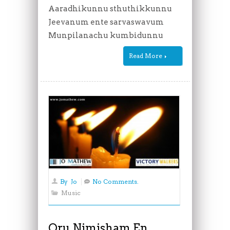
Aaradhikunnu sthuthikkunnu
Jeevanum ente sarvaswavum
Munpilanachu kumbidunnu
Read More
By
Jo
No Comments.
Music
Oru Nimisham En