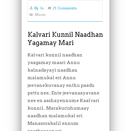
By
Jo
21 Comments.
Music
Kalvari Kunnil Naadhan
Yagamay Mari
Kalvari kunnil naadhan
yaagamay maari Annu
kalnadayayi naadhan
malamukal eri Annu
jeevanekuvanay enthu paadu
pettu nee.. Ente jeevanaayavane
nee en aashayennume Kaalvari
kunnil.. Marakurishumaay
naadhan malamukal eri
Manasorakalil ennum
vaazhuvaanayi..