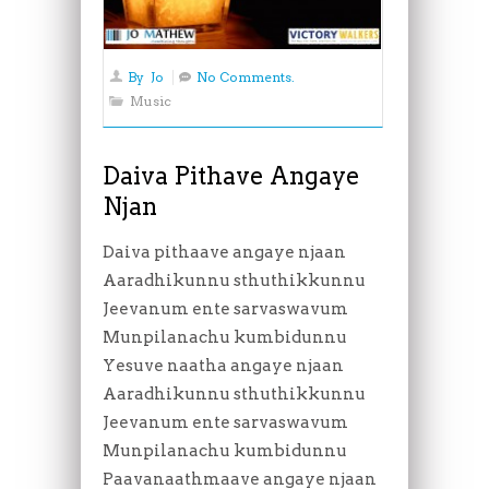
By
Jo
No Comments.
Music
Daiva Pithave Angaye
Njan
Daiva pithaave angaye njaan
Aaradhikunnu sthuthikkunnu
Jeevanum ente sarvaswavum
Munpilanachu kumbidunnu
Yesuve naatha angaye njaan
Aaradhikunnu sthuthikkunnu
Jeevanum ente sarvaswavum
Munpilanachu kumbidunnu
Paavanaathmaave angaye njaan