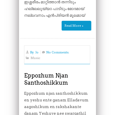
ഇശ്ശരീരം മാറ്റിത്താൻ തന്നിടും
ഹല്ലേലുയ്യാ പാടിടും മോദമായ്
നല്ലവനാം എൻപ്രിയൻ മൂലമായ്
Read More
By
Jo
No Comments.
Music
Eppozhum Njan
Santhoshikkum
Eppozhum njan santhoshikkum
en yeshu ente ganam Elladavum
aagoshikum en rakshakante
danam Yeshuve nee swargathil