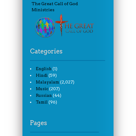
The Great Call of God
Ministries
Categories
(1)
English
(59)
Hindi
(2,027)
Malayalam
(207)
Music
(44)
Russian
(96)
Tamil
Pages