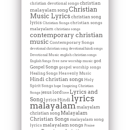
christian
christian devotional songs
Christian
malayalam song
Music Lyrics
christian song
lyrics
christian songs
Christian Songs
malayalam
christians songs
contemporary christian
music
Contemporary Songs
devotional christian song
devotional hindi songs
Devotional Music
english christian songs
god
free new worship music
English Songs
Gospel Songs
gospel worship songs
Heavenly Music
Healing Songs
Hindi christian songs
Holy
Spirit Songs
Inspiring Christian
hope
Lyrics and
lord
jesus
Songs
love
lyrics
Song
lyrics Hindi
malayalam
malayalam
Malayalam
christian song
Christian Songs
malayalam song
malayalam songs
lyrics
Praise