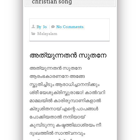
christian song
By
Jo
No Comments.
Malayalam
അത്യുന്നതൻ സുതനേ
അത്യുന്നതൻ സുതനേ
ആരംഭകാരണനേ അങ്ങേ
സ്തുതിച്ചിടും ആരാധിച്ചാനന്ദിക്കും
ശ്രീ യേശുക്രിസ്തുരാജാ! കാൽവറി
മാമലയിൽ കാരിരുമ്പാണികളാൽ
ക്രൂശിതനായ് എന്റെ പാപങ്ങൾ
പോക്കിയതാൽ നന്ദിയായ്
കുമ്പിടുന്നു കഷ്ടത്തിലാശ്രയം നീ
ദുഃഖത്തിൽ സാന്ത്വനവും