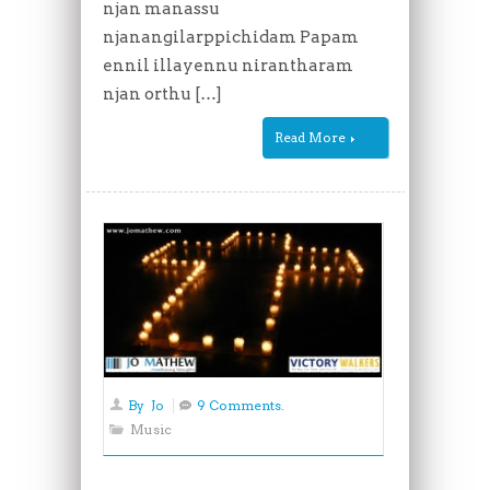
njan manassu
njanangilarppichidam Papam
ennil illayennu nirantharam
njan orthu […]
Read More
By
Jo
9 Comments.
Music