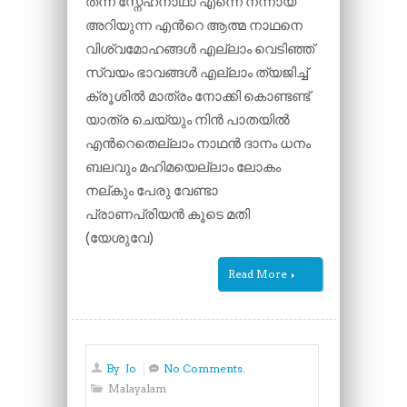
തന്ന സ്നേഹനാഥാ എന്നെ നന്നായ്
അറിയുന്ന എൻറെ ആത്മ നാഥനെ
വിശ്വമോഹങ്ങൾ എല്ലാം വെടിഞ്ഞ്
സ്വയം ഭാവങ്ങൾ എല്ലാം ത്യജിച്ച്
ക്രൂശിൽ മാത്രം നോക്കി കൊണ്ടണ്ട്
യാത്ര ചെയ്യും നിൻ പാതയിൽ
എൻറെതെല്ലാം നാഥൻ ദാനം ധനം
ബലവും മഹിമയെല്ലാം ലോകം
നല്കും പേരു വേണ്ടാ
പ്രാണപ്രിയൻ കൂടെ മതി
(യേശുവേ)
Read More
By
Jo
No Comments.
Malayalam