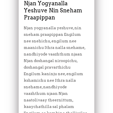
Njan Yogyanalla
Yeshuve Nin Sneham
Praapippan
Njan yogyanalla yeshuve, nin
sneham praapippan Engilum
nee snehichu, engilum nee
maanichu Ithra nalla snehame,
nandhiyode vaazhthum njaan
Njan doshangal niroopichu,
doshangal pravarthichu
Engilum kaninju nee, engilum
kshamichu nee Ithra nalla
snehame, nandhiyode
vaazhthum njaan Njan
naatolivaay theernittum,
kaaychathilla sal phalam