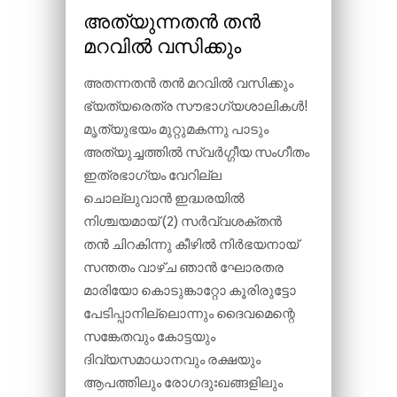
അത്യുന്നതൻ തൻ
മറവിൽ വസിക്കും
അതന്നതൻ തൻ മറവിൽ വസിക്കും
ഭ്യത്യരെത്ര സൗഭാഗ്യശാലികൾ!
മൃത്യുഭയം മുറ്റുമകന്നു പാടും
അത്യുച്ചത്തിൽ സ്വർഗ്ഗീയ സംഗീതം
ഇത്രഭാഗ്യം വേറില്ല
ചൊല്ലുവാൻ ഇദ്ധരയിൽ
നിശ്ചയമായ് (2) സർവ്വശക്തൻ
തൻ ചിറകിന്നു കീഴിൽ നിർഭയനായ്
സന്തതം വാഴ്ച ഞാൻ ഘോരതര
മാരിയോ കൊടുങ്കാറ്റോ കൂരിരുട്ടോ
പേടിപ്പാനില്ലൊന്നും ദൈവമെന്റെ
സങ്കേതവും കോട്ടയും
ദിവ്യസമാധാനവും രക്ഷയും
ആപത്തിലും രോഗദുഃഖങ്ങളിലും