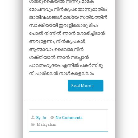
ശത്രുകൈയിൽ നിന്നും മാമക
മോചനവും നിൻകൃപയൊന്നുമാത്രം
ജാതിവംശങ്ങൾ മദ്ധ്യേ സത്യത്തിൻ
സാക്ഷിയായി ഇരുളിലൊരു ദീപം
പോൽ നിന്നിൽ ഞാൻ ശോഭിച്ചിടാൻ
അരുളേണം, നിൻകൃപകൾ
ആത്മാവാം ദൈവമേ നിൻ
ശക്തിയാൽ ഞാൻ നടപ്പാൻ
പാവനഹൃദയം എന്നിൽ പകർന്നിടു
നീ പാരിലെൻ നാൾകളെല്ലാം
Read More
By
Jo
No Comments.
Malayalam