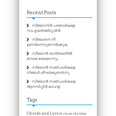
Recent Posts
സീയോനിൻ പരദേശികളേ
നാം ഉയർത്തിടുവിൻ
സീയോനെ നീ
ഉണർന്നെഴുന്നേൽക്കുക
സീയോൻ യാത്രയതിൽ
മനമെ ഭയമൊന്നും
സീയോൻ സഞ്ചാരികളെ
നിങ്ങൾ ശീഘ്രമുണർന്നു
സീയോൻ സഞ്ചാരികളെ
ആനന്ദിപ്പിൻ കാഹള
Tags
Chords and Lyrics
christan
christ