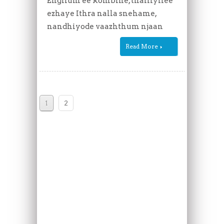
Engilum ee kombine, thalliyilee
ezhaye Ithra nalla snehame,
nandhiyode vaazhthum njaan
Read More
1
2