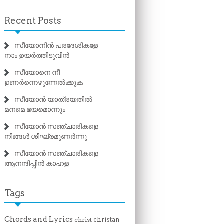
Recent Posts
സീയോനിൻ പരദേശികളേ
നാം ഉയർത്തിടുവിൻ
സീയോനെ നീ
ഉണർന്നെഴുന്നേൽക്കുക
സീയോൻ യാത്രയതിൽ
മനമെ ഭയമൊന്നും
സീയോൻ സഞ്ചാരികളെ
നിങ്ങൾ ശീഘ്രമുണർന്നു
സീയോൻ സഞ്ചാരികളെ
ആനന്ദിപ്പിൻ കാഹള
Tags
Chords and Lyrics
christan
christ