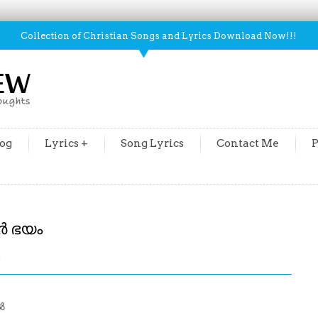
Collection of Christian Songs and Lyrics Download Now!!!
og
Lyrics +
Song Lyrics
Contact Me
P
ർ ഭയം
m
ൽ