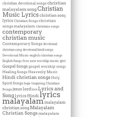
christian
christian devotional songs
Christian
malayalam song
Music Lyrics
christian song
lyrics
christian
Christian Songs
songs malayalam
christians songs
contemporary
christian music
Contemporary Songs
devotional
christian song
devotional hindi songs
Devotional Music
english christian songs
god
free new worship music
English Songs
Gospel Songs
gospel worship songs
Heavenly Music
Healing Songs
Hindi christian songs
Holy
Spirit Songs
Inspiring Christian
hope
Lyrics and
lord
jesus
Songs
love
lyrics
Song
lyrics Hindi
malayalam
malayalam
Malayalam
christian song
Christian Songs
malayalam