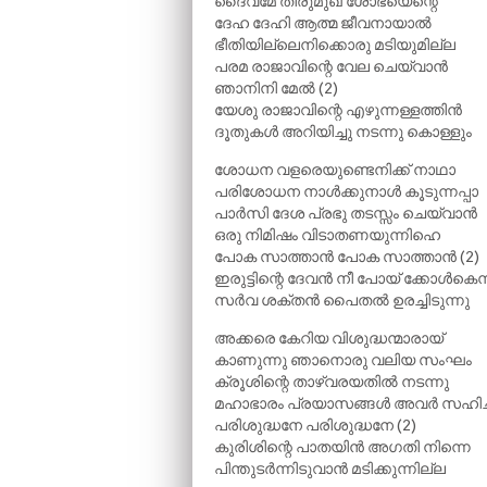
ദൈവമേ തിരുമുഖ ശോഭയെന്റെ
ദേഹ ദേഹി ആത്മ ജീവനായാൽ
ഭീതിയില്ലെനിക്കൊരു മടിയുമില്ല
പരമ രാജാവിന്റെ വേല ചെയ്‌വാൻ
ഞാനിനി മേൽ (2)
യേശു രാജാവിന്റെ എഴുന്നള്ളത്തിൻ
ദൂതുകൾ അറിയിച്ചു നടന്നു കൊള്ളും
ശോധന വളരെയുണ്ടെനിക്ക് നാഥാ
പരിശോധന നാൾക്കുനാൾ കൂടുന്നപ്പാ
പാർസി ദേശ പ്രഭു തടസ്സം ചെയ്‌വാൻ
ഒരു നിമിഷം വിടാതണയുന്നിഹെ
പോക സാത്താൻ പോക സാത്താൻ (2)
ഇരുട്ടിന്റെ ദേവൻ നീ പോയ് ക്കോൾകെന്
സർവ ശക്തൻ പൈതൽ ഉരച്ചിടുന്നു
അക്കരെ കേറിയ വിശുദ്ധന്മാരായ്‌
കാണുന്നു ഞാനൊരു വലിയ സംഘം
ക്രൂശിന്റെ താഴ്‌വരയതിൽ നടന്നു
മഹാഭാരം പ്രയാസങ്ങൾ അവർ സഹിച്
പരിശുദ്ധനേ പരിശുദ്ധനേ (2)
കുരിശിന്റെ പാതയിൻ അഗതി നിന്നെ
പിന്തുടർന്നിടുവാൻ മടിക്കുന്നില്ല