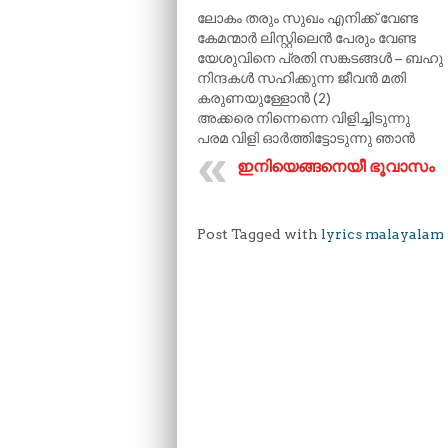
ലോകം തരും സുഖം എനിക്ക് വേണ്ട
കേമന്മാർ ലിസ്റ്റിലെൻ പേരും വേണ്ട
യേശുവിനെ പ്രതി സങ്കടങ്ങൾ – ബഹു
നിന്ദകൾ സഹിക്കുന്ന ജീവൻ മതി
കരുണയുള്ളോൻ (2)
അക്കരെ നിന്നെന്നെ വിളിച്ചിടുന്നു
പരമ വിളി ഓർത്തിട്ടോടുന്നു ഞാൻ
ഇനിയെങ്ങനെയീ ഭൂവാസം
Post Tagged with
lyrics malayalam