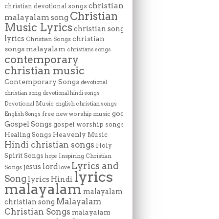
christian
christian devotional songs
Christian
malayalam song
Music Lyrics
christian song
lyrics
christian
Christian Songs
songs malayalam
christians songs
contemporary
christian music
Contemporary Songs
devotional
christian song
devotional hindi songs
Devotional Music
english christian songs
god
free new worship music
English Songs
Gospel Songs
gospel worship songs
Heavenly Music
Healing Songs
Hindi christian songs
Holy
Spirit Songs
Inspiring Christian
hope
Lyrics and
lord
jesus
Songs
love
lyrics
Song
lyrics Hindi
malayalam
malayalam
Malayalam
christian song
Christian Songs
malayalam