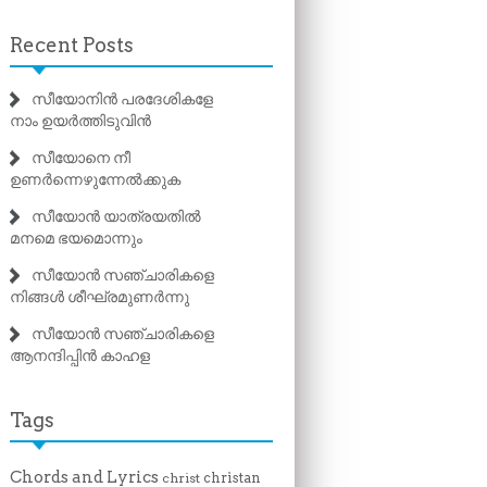
Recent Posts
സീയോനിൻ പരദേശികളേ
നാം ഉയർത്തിടുവിൻ
സീയോനെ നീ
ഉണർന്നെഴുന്നേൽക്കുക
സീയോൻ യാത്രയതിൽ
മനമെ ഭയമൊന്നും
സീയോൻ സഞ്ചാരികളെ
നിങ്ങൾ ശീഘ്രമുണർന്നു
സീയോൻ സഞ്ചാരികളെ
ആനന്ദിപ്പിൻ കാഹള
Tags
Chords and Lyrics
christan
christ