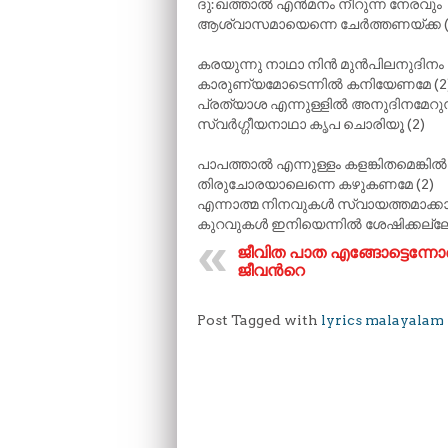
ദു:ഖത്താൽ എൻമനം നീറുന്ന നേരവും
ആശ്വാസമായെന്നെ ചേർത്തണയ്ക്ക (
കരയുന്നു നാഥാ നിൻ മുൻപിലനുദിനം
കാരുണ്യമോടെന്നിൽ കനിയേണമേ (2
പ്രത്യാശ എന്നുള്ളിൽ അനുദിനമേറുന
സ്വർഗ്ഗീയനാഥാ കൃപ ചൊരിയൂ (2)
പാപത്താൽ എന്നുള്ളം കളങ്കിതമെങ്കിൽ
തിരുചോരയാലെന്നെ കഴുകണമേ (2)
എന്നാത്മ നിനവുകൾ സ്വായത്തമാക്ക
കുറവുകൾ ഇനിയെന്നിൽ ശേഷിക്കല്ലേ
ജീവിത പാത എങ്ങോട്ടെന്നോ
ജീവന്‍റെ
Post Tagged with
lyrics malayalam