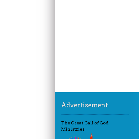
Advertisement
The Great Call of God
Ministries