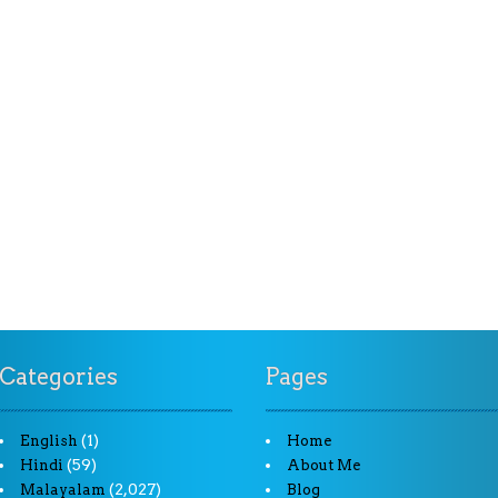
Categories
Pages
(1)
English
Home
(59)
Hindi
About Me
(2,027)
Malayalam
Blog