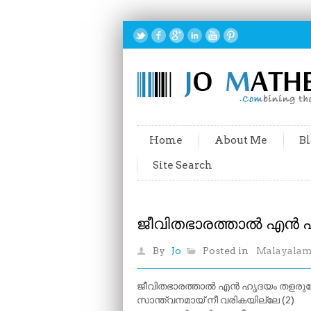
Home
About Me
Bl
Site Search
ജീവിതഭാരത്താൽ എൻ 
By
Jo
Posted in
Malayala
ജീവിതഭാരത്താൽ എൻ ഹൃദയം തളരു
സാന്ത്വനമായ് നീ വരികയില്ലേ (2)