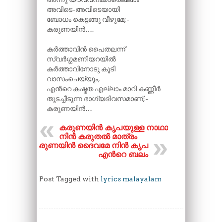
അവിടെ-അവിടെയായി
ബോധം കെട്ടങ്ങു വീഴുമേ;-
കരുണയിൻ….
കർത്താവിൻ പൈതലന്ന്
സ്വർഗ്ഗമണിയറയിൽ
കർത്താവിനോടു കൂടി
വാസംചെയ്യും,
എന്‍റെ കഷ്ടത എല്ലാം മാറി കണ്ണീർ
തുടച്ചീടുന്ന ഭാഗ്യദിവസമാണ്;-
കരുണയിൻ…
കരുണയിൻ കൃപയുള്ള നാഥാ
നിൻ കരുതൽ മാത്രം
കരുണയിൻ ദൈവമേ നിൻ കൃപ
എന്‍റെ ബലം
Post Tagged with
lyrics malayalam