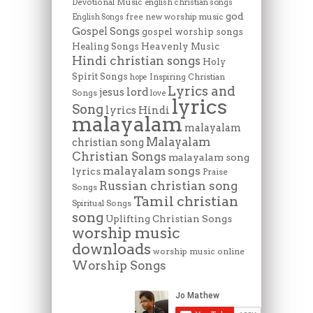
Devotional Music
english christian songs
god
free new worship music
English Songs
Gospel Songs
gospel worship songs
Heavenly Music
Healing Songs
Hindi christian songs
Holy
Spirit Songs
Inspiring Christian
hope
Lyrics and
lord
jesus
Songs
love
lyrics
Song
lyrics Hindi
malayalam
malayalam
Malayalam
christian song
Christian Songs
malayalam song
malayalam songs
lyrics
Praise
Russian christian song
Songs
Tamil christian
Spiritual Songs
song
Uplifting Christian Songs
worship music
downloads
worship music online
Worship Songs