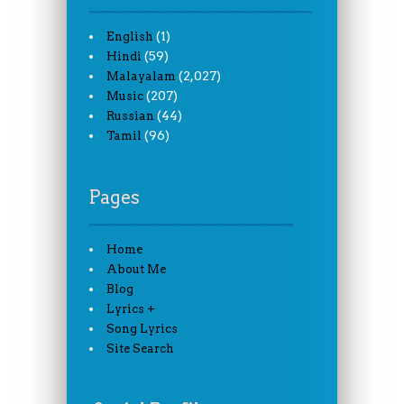
(1)
English
(59)
Hindi
(2,027)
Malayalam
(207)
Music
(44)
Russian
(96)
Tamil
Pages
Home
About Me
Blog
Lyrics +
Song Lyrics
Site Search