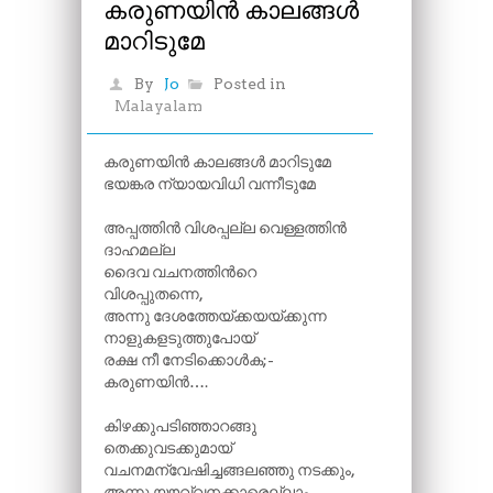
കരുണയിൻ കാലങ്ങൾ
മാറിടുമേ
By
Jo
Posted in
Malayalam
കരുണയിൻ കാലങ്ങൾ മാറിടുമേ
ഭയങ്കര ന്യായവിധി വന്നീടുമേ
അപ്പത്തിൻ വിശപ്പല്ല വെള്ളത്തിൻ
ദാഹമല്ല
ദൈവ വചനത്തിന്‍റെ
വിശപ്പുതന്നെ,
അന്നു ദേശത്തേയ്ക്കയയ്ക്കുന്ന
നാളുകളടുത്തുപോയ്
രക്ഷ നീ നേടിക്കൊൾക;-
കരുണയിൻ….
കിഴക്കുപടിഞ്ഞാറങ്ങു
തെക്കുവടക്കുമായ്
വചനമന്വേഷിച്ചങ്ങലഞ്ഞു നടക്കും,
അന്നു യൗവ്വനക്കാരെല്ലാം