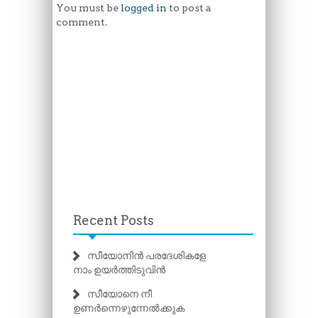
You must be
logged in
to post a
comment.
Recent Posts
സീയോനിൻ പരദേശികളേ
നാം ഉയർത്തിടുവിൻ
സീയോനെ നീ
ഉണർന്നെഴുന്നേൽക്കുക