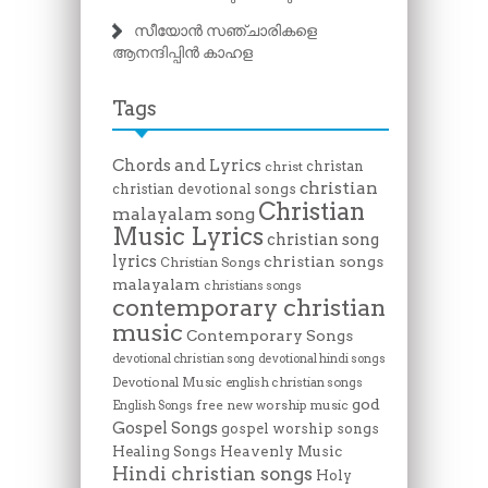
സീയോൻ സഞ്ചാരികളെ
ആനന്ദിപ്പിൻ കാഹള
Tags
Chords and Lyrics
christan
christ
christian
christian devotional songs
Christian
malayalam song
Music Lyrics
christian song
lyrics
christian songs
Christian Songs
malayalam
christians songs
contemporary christian
music
Contemporary Songs
devotional christian song
devotional hindi songs
Devotional Music
english christian songs
god
free new worship music
English Songs
Gospel Songs
gospel worship songs
Heavenly Music
Healing Songs
Hindi christian songs
Holy