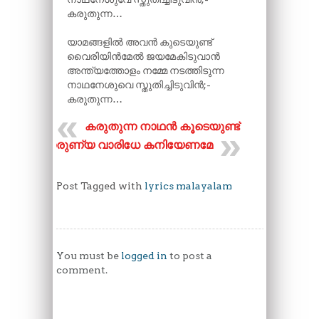
കരുതുന്ന…
യാമങ്ങളിൽ അവൻ കുടെയുണ്ട്
വൈരിയിൻമേൽ ജയമേകിടുവാൻ
അന്ത്യത്തോളം നമ്മേ നടത്തിടുന്ന
നാഥനേശുവെ സ്തുതിച്ചിടുവിൻ;-
കരുതുന്ന…
കരുതുന്ന നാഥൻ കൂടെയുണ്ട്
കാരുണ്യ വാരിധേ കനിയേണമേ
Post Tagged with
lyrics malayalam
You must be
logged in
to post a
comment.