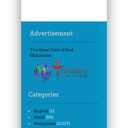
Advertisement
The Great Call of God
Ministries
Categories
(1)
English
(59)
Hindi
(2,027)
Malayalam