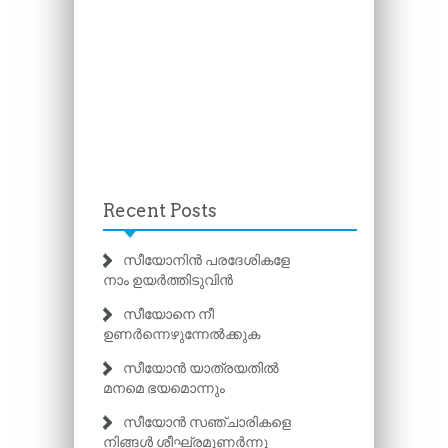
Recent Posts
സീയോനിൻ പരദേശികളേ
നാം ഉയർത്തിടുവിൻ
സീയോനെ നീ
ഉണർന്നെഴുന്നേൽക്കുക
സീയോൻ യാത്രയതിൽ
മനമെ ഭയമൊന്നും
സീയോൻ സഞ്ചാരികളെ
നിങ്ങൾ ശീഘ്രമുണർന്നു