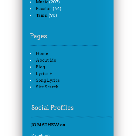
(207)
Music
(44)
Russian
(96)
Tamil
Pages
Home
About Me
Blog
Lyrics +
Song Lyrics
Site Search
Social Profiles
JO MATHEW on
Facebook