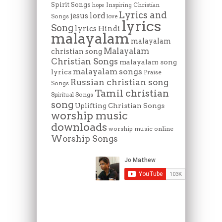
Spirit Songs
Inspiring Christian
hope
Lyrics and
lord
jesus
Songs
love
lyrics
Song
lyrics Hindi
malayalam
malayalam
Malayalam
christian song
Christian Songs
malayalam song
malayalam songs
lyrics
Praise
Russian christian song
Songs
Tamil christian
Spiritual Songs
song
Uplifting Christian Songs
worship music
downloads
worship music online
Worship Songs