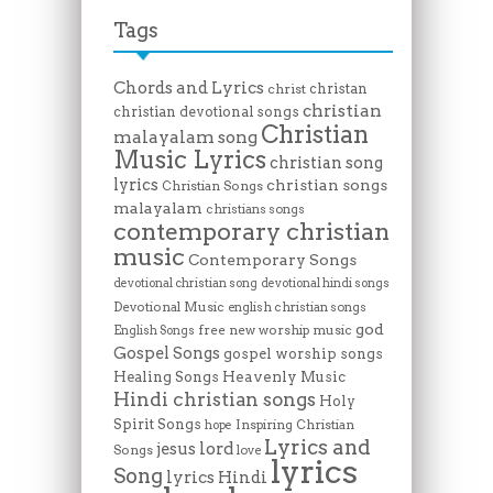
Tags
Chords and Lyrics
christan
christ
christian
christian devotional songs
Christian
malayalam song
Music Lyrics
christian song
lyrics
christian songs
Christian Songs
malayalam
christians songs
contemporary christian
music
Contemporary Songs
devotional christian song
devotional hindi songs
Devotional Music
english christian songs
god
free new worship music
English Songs
Gospel Songs
gospel worship songs
Heavenly Music
Healing Songs
Hindi christian songs
Holy
Spirit Songs
Inspiring Christian
hope
Lyrics and
lord
jesus
Songs
love
lyrics
Song
lyrics Hindi