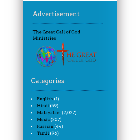
Advertisement
The Great Call of God
Ministries
Categories
(1)
English
(59)
Hindi
(2,027)
Malayalam
(207)
Music
(44)
Russian
(96)
Tamil