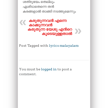
ശത്രുഭയം തെല്ലും
ഏശിടാതെന്നെ തൻ
കരങ്ങളാൽ താങ്ങി നടത്തുമെന്നും
കരുതുന്നവൻ എന്നെ
കാക്കുന്നവൻ
കരുതുന്ന യേശു എന്‍റെ
കൂടെയുള്ളതാൽ
Post Tagged with
lyrics malayalam
You must be
logged in
to post a
comment.