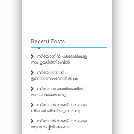
Recent Posts
സീയോനിൻ പരദേശികളേ
നാം ഉയർത്തിടുവിൻ
സീയോനെ നീ
ഉണർന്നെഴുന്നേൽക്കുക
സീയോൻ യാത്രയതിൽ
മനമെ ഭയമൊന്നും
സീയോൻ സഞ്ചാരികളെ
നിങ്ങൾ ശീഘ്രമുണർന്നു
സീയോൻ സഞ്ചാരികളെ
ആനന്ദിപ്പിൻ കാഹള