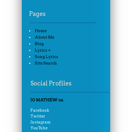
Pages
Home
About Me
Blog
Lyrics +
Song Lyrics
Site Search
Social Profiles
JO MATHEW on
Facebook
Twitter
Instagram
YouTube