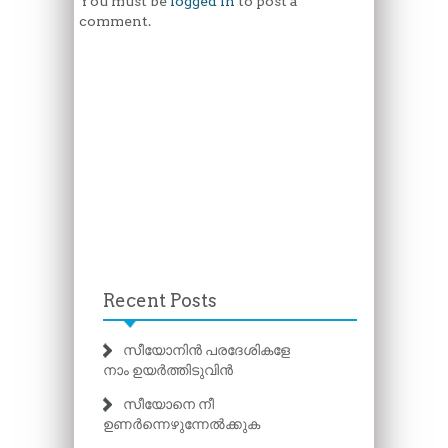
You must be
logged in
to post a
comment.
Recent Posts
സീയോനിൻ പരദേശികളേ
നാം ഉയർത്തിടുവിൻ
സീയോനെ നീ
ഉണർന്നെഴുന്നേൽക്കുക