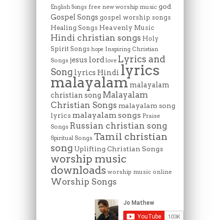
god
free new worship music
English Songs
Gospel Songs
gospel worship songs
Heavenly Music
Healing Songs
Hindi christian songs
Holy
Spirit Songs
Inspiring Christian
hope
Lyrics and
lord
jesus
Songs
love
lyrics
Song
lyrics Hindi
malayalam
malayalam
Malayalam
christian song
Christian Songs
malayalam song
malayalam songs
lyrics
Praise
Russian christian song
Songs
Tamil christian
Spiritual Songs
song
Uplifting Christian Songs
worship music
downloads
worship music online
Worship Songs