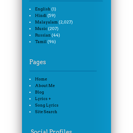
(1)
English
(59)
Hindi
(2,027)
Malayalam
(207)
Music
(44)
Russian
(96)
Tamil
Pages
Home
About Me
Blog
Lyrics +
Song Lyrics
Site Search
Social Profiles