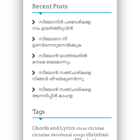
Recent Posts
സീയോനിൻ പരദേശികളേ
നാം ഉയർത്തിടുവിൻ
സീയോനെ നീ
ഉണർന്നെഴുന്നേൽക്കുക
സീയോൻ യാത്രയതിൽ
മനമെ ഭയമൊന്നും
സീയോൻ സഞ്ചാരികളെ
നിങ്ങൾ ശീഘ്രമുണർന്നു
സീയോൻ സഞ്ചാരികളെ
ആനന്ദിപ്പിൻ കാഹള
Tags
Chords and Lyrics
christan
christ
christian
christian devotional songs