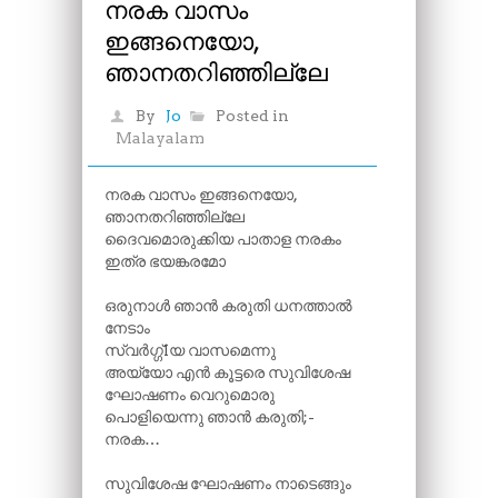
നരക വാസം
ഇങ്ങനെയോ,
ഞാനതറിഞ്ഞില്ലേ
By
Jo
Posted in
Malayalam
നരക വാസം ഇങ്ങനെയോ,
ഞാനതറിഞ്ഞില്ലേ
ദൈവമൊരുക്കിയ പാതാള നരകം
ഇത്ര ഭയങ്കരമോ
ഒരുനാൾ ഞാൻ കരുതി ധനത്താൽ
നേടാം
സ്വർഗ്ഗ്Iയ വാസമെന്നു
അയ്യോ എൻ കൂട്ടരെ സുവിശേഷ
ഘോഷണം വെറുമൊരു
പൊളിയെന്നു ഞാൻ കരുതി;-
നരക…
സുവിശേഷ ഘോഷണം നാടെങ്ങും