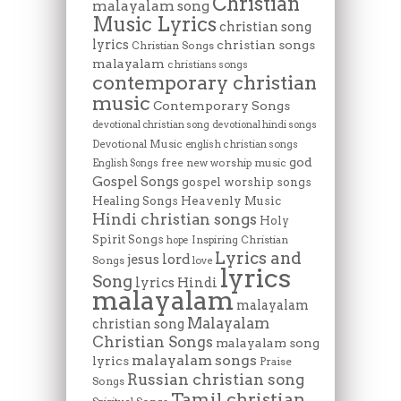
Christian
malayalam song
Music Lyrics
christian song
lyrics
christian songs
Christian Songs
malayalam
christians songs
contemporary christian
music
Contemporary Songs
devotional christian song
devotional hindi songs
Devotional Music
english christian songs
god
free new worship music
English Songs
Gospel Songs
gospel worship songs
Heavenly Music
Healing Songs
Hindi christian songs
Holy
Spirit Songs
Inspiring Christian
hope
Lyrics and
lord
jesus
Songs
love
lyrics
Song
lyrics Hindi
malayalam
malayalam
Malayalam
christian song
Christian Songs
malayalam song
malayalam songs
lyrics
Praise
Russian christian song
Songs
Tamil christian