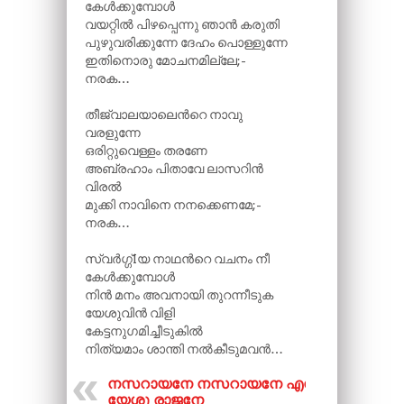
കേൾക്കുമ്പോൾ
വയറ്റിൽ പിഴപ്പെന്നു ഞാൻ കരുതി
പുഴുവരിക്കുന്നേ ദേഹം പൊള്ളുന്നേ
ഇതിനൊരു മോചനമില്ലേ;-
നരക…
തീജ്വാലയാലെന്‍റെ നാവു
വരളുന്നേ
ഒരിറ്റുവെള്ളം തരണേ
അബ്രഹാം പിതാവേ ലാസറിൻ
വിരൽ
മുക്കി നാവിനെ നനക്കെണമേ;-
നരക…
സ്വർഗ്ഗ്Iയ നാഥന്‍റെ വചനം നീ
കേൾക്കുമ്പോൾ
നിൻ മനം അവനായി തുറന്നീടുക
യേശുവിൻ വിളി
കേട്ടനുഗമിച്ചീടുകിൽ
നിത്യമാം ശാന്തി നൽകീടുമവൻ…
നസറായനേ നസറായനേ എൻ
യേശു രാജനേ