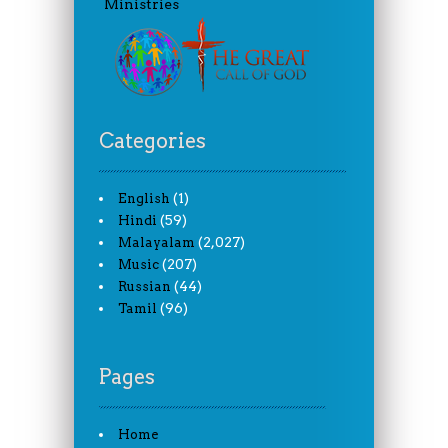
Ministries
Categories
(1)
English
(59)
Hindi
(2,027)
Malayalam
(207)
Music
(44)
Russian
(96)
Tamil
Pages
Home