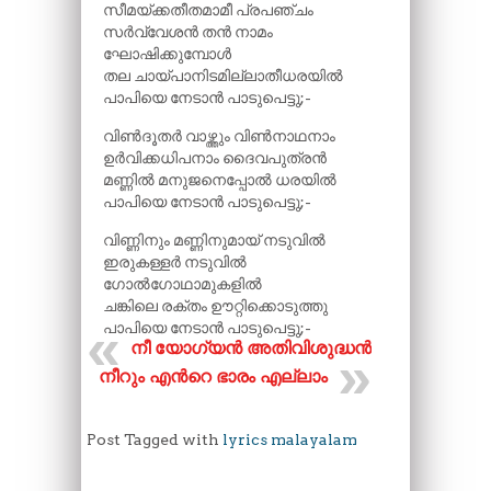
സീമയ്ക്കതീതമാമീ പ്രപഞ്ചം
സർവ്വേശൻ തൻ നാമം
ഘോഷിക്കുമ്പോൾ
തല ചായ്പാനിടമില്ലാതീധരയിൽ
പാപിയെ നേടാൻ പാടുപെട്ടു;-
വിൺദൂതർ വാഴ്ത്തും വിൺനാഥനാം
ഉർവിക്കധിപനാം ദൈവപുത്രൻ
മണ്ണിൽ മനുജനെപ്പോൽ ധരയിൽ
പാപിയെ നേടാൻ പാടുപെട്ടു;-
വിണ്ണിനും മണ്ണിനുമായ് നടുവിൽ
ഇരുകള്ളർ നടുവിൽ
ഗോൽഗോഥാമുകളിൽ
ചങ്കിലെ രക്തം ഊറ്റിക്കൊടുത്തു
പാപിയെ നേടാൻ പാടുപെട്ടു;-
നീ യോഗ്യൻ അതിവിശുദ്ധൻ
നീറും എന്‍റെ ഭാരം എല്ലാം
Post Tagged with
lyrics malayalam