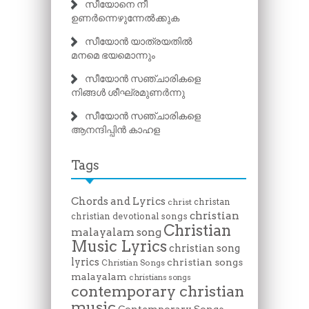
സീയോനെ നീ
ഉണർന്നെഴുന്നേൽക്കുക
സീയോൻ യാത്രയതിൽ
മനമെ ഭയമൊന്നും
സീയോൻ സഞ്ചാരികളെ
നിങ്ങൾ ശീഘ്രമുണർന്നു
സീയോൻ സഞ്ചാരികളെ
ആനന്ദിപ്പിൻ കാഹള
Tags
Chords and Lyrics
christan
christ
christian
christian devotional songs
Christian
malayalam song
Music Lyrics
christian song
lyrics
christian songs
Christian Songs
malayalam
christians songs
contemporary christian
music
Contemporary Songs