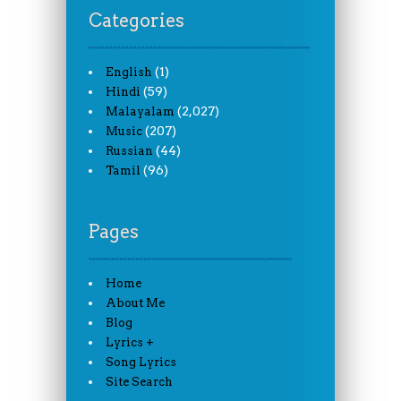
Categories
(1)
English
(59)
Hindi
(2,027)
Malayalam
(207)
Music
(44)
Russian
(96)
Tamil
Pages
Home
About Me
Blog
Lyrics +
Song Lyrics
Site Search