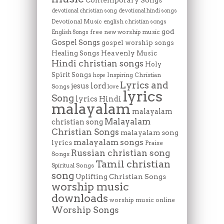
devotional christian song
devotional hindi songs
Devotional Music
english christian songs
god
free new worship music
English Songs
Gospel Songs
gospel worship songs
Heavenly Music
Healing Songs
Hindi christian songs
Holy
Spirit Songs
Inspiring Christian
hope
Lyrics and
lord
jesus
Songs
love
lyrics
Song
lyrics Hindi
malayalam
malayalam
Malayalam
christian song
Christian Songs
malayalam song
malayalam songs
lyrics
Praise
Russian christian song
Songs
Tamil christian
Spiritual Songs
song
Uplifting Christian Songs
worship music
downloads
worship music online
Worship Songs