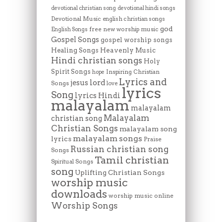
devotional christian song
devotional hindi songs
Devotional Music
english christian songs
god
free new worship music
English Songs
Gospel Songs
gospel worship songs
Heavenly Music
Healing Songs
Hindi christian songs
Holy
Spirit Songs
Inspiring Christian
hope
Lyrics and
lord
jesus
Songs
love
lyrics
Song
lyrics Hindi
malayalam
malayalam
Malayalam
christian song
Christian Songs
malayalam song
malayalam songs
lyrics
Praise
Russian christian song
Songs
Tamil christian
Spiritual Songs
song
Uplifting Christian Songs
worship music
downloads
worship music online
Worship Songs