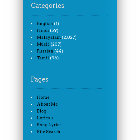
Categories
(1)
English
(59)
Hindi
(2,027)
Malayalam
(207)
Music
(44)
Russian
(96)
Tamil
Pages
Home
About Me
Blog
Lyrics +
Song Lyrics
Site Search