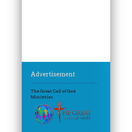
Advertisement
The Great Call of God
Ministries