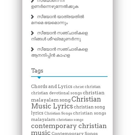
സീയോനെ നീ
ഉണർന്നെഴുന്നേൽക്കുക
സീയോൻ യാത്രയതിൽ
മനമെ ഭയമൊന്നും
സീയോൻ സഞ്ചാരികളെ
നിങ്ങൾ ശീഘ്രമുണർന്നു
സീയോൻ സഞ്ചാരികളെ
ആനന്ദിപ്പിൻ കാഹള
Tags
Chords and Lyrics
christan
christ
christian
christian devotional songs
Christian
malayalam song
Music Lyrics
christian song
lyrics
christian songs
Christian Songs
malayalam
christians songs
contemporary christian
music
Contemporary Songs