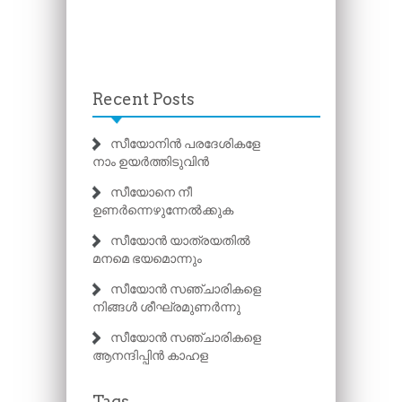
Recent Posts
സീയോനിൻ പരദേശികളേ
നാം ഉയർത്തിടുവിൻ
സീയോനെ നീ
ഉണർന്നെഴുന്നേൽക്കുക
സീയോൻ യാത്രയതിൽ
മനമെ ഭയമൊന്നും
സീയോൻ സഞ്ചാരികളെ
നിങ്ങൾ ശീഘ്രമുണർന്നു
സീയോൻ സഞ്ചാരികളെ
ആനന്ദിപ്പിൻ കാഹള
Tags