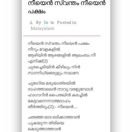
നീയെൻ സ്വന്തം നീയെൻ
പക്ഷം
By
Jo
Posted in
Malayalam
നീയെൻ സ്വന്തം നീയെൻ പക്ഷം
നീറും വേളകളിൽ
ആഴിയിൻ ആഴങ്ങളിൽ ആലംബം നീ
എനിക്ക്(2)
ചൂരച്ചെടിയിൻ കീഴിലും നിൻ
സാന്നിധ്യമരുളും നാഥനേ
ചൂടേറിയ മരുയാത്രയിൽ
ദാഹത്താലെൻ നാവു വരളുമ്പോൾ
ഹാഗാറിൻ പൈതലിൻ കരച്ചിൽ
കേട്ടവനെന്നാത്മദാഹം
തീർത്തിടും(2);- നീയെൻ…
ചതഞ്ഞ ഓട ഒടിക്കാത്തവൻ
പുകയുന്ന തിരിയെ
കെടുത്താത്തവൻ