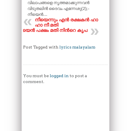
വിലാപങ്ങളെ നൃത്തമാക്കുന്നവൻ
വിടുതലിൻ ദൈവം എന്നേശു(2);-
നീയെൻ…
നീയെന്നും എൻ രക്ഷകൻ ഹാ
ഹാ നീ മതി
നീയെൻ പക്ഷം മതി നിന്‍റെ കൃപ
Post Tagged with
lyrics malayalam
You must be
logged in
to post a
comment.