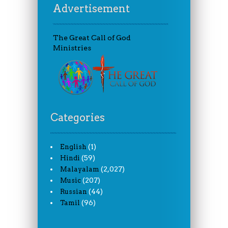
Advertisement
The Great Call of God
Ministries
Categories
(1)
English
(59)
Hindi
(2,027)
Malayalam
(207)
Music
(44)
Russian
(96)
Tamil