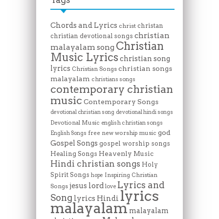
Chords and Lyrics
christan
christ
christian
christian devotional songs
Christian
malayalam song
Music Lyrics
christian song
lyrics
christian songs
Christian Songs
malayalam
christians songs
contemporary christian
music
Contemporary Songs
devotional christian song
devotional hindi songs
Devotional Music
english christian songs
god
free new worship music
English Songs
Gospel Songs
gospel worship songs
Heavenly Music
Healing Songs
Hindi christian songs
Holy
Spirit Songs
Inspiring Christian
hope
Lyrics and
lord
jesus
Songs
love
lyrics
Song
lyrics Hindi
malayalam
malayalam