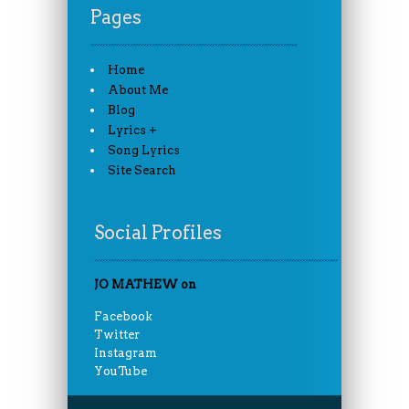
Pages
Home
About Me
Blog
Lyrics +
Song Lyrics
Site Search
Social Profiles
JO MATHEW on
Facebook
Twitter
Instagram
YouTube