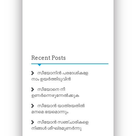
Recent Posts
സീയോനിൻ പരദേശികളേ
നാം ഉയർത്തിടുവിൻ
സീയോനെ നീ
ഉണർന്നെഴുന്നേൽക്കുക
സീയോൻ യാത്രയതിൽ
മനമെ ഭയമൊന്നും
സീയോൻ സഞ്ചാരികളെ
നിങ്ങൾ ശീഘ്രമുണർന്നു