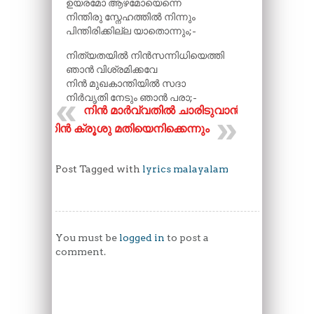
ഉയരമോ ആഴമോയെന്നെ
നിന്തിരു സ്നേഹത്തിൽ നിന്നും
പിന്തിരിക്കില്ല യാതൊന്നും;-
നിത്യതയിൽ നിൻസന്നിധിയെത്തി
ഞാൻ വിശ്രമിക്കവേ
നിൻ മുഖകാന്തിയിൽ സദാ
നിർവൃതി നേടും ഞാൻ പരാ;-
നിൻ മാർവ്വതിൽ ചാരിടുവാൻ
നിൻ ക്രൂശു മതിയെനിക്കെന്നും
Post Tagged with
lyrics malayalam
You must be
logged in
to post a
comment.