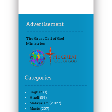
Advertisement
The Great Call of God
Ministries
Categories
(1)
English
(59)
Hindi
(2,027)
Malayalam
(207)
Music