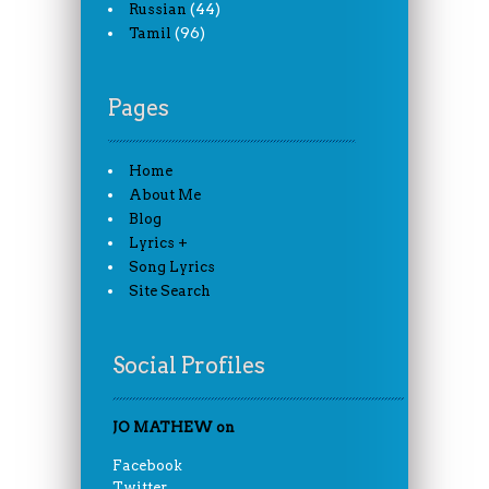
(44)
Russian
(96)
Tamil
Pages
Home
About Me
Blog
Lyrics +
Song Lyrics
Site Search
Social Profiles
JO MATHEW on
Facebook
Twitter