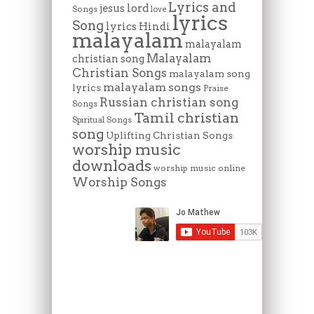
Lyrics and
lord
jesus
Songs
love
lyrics
Song
lyrics Hindi
malayalam
malayalam
Malayalam
christian song
Christian Songs
malayalam song
malayalam songs
lyrics
Praise
Russian christian song
Songs
Tamil christian
Spiritual Songs
song
Uplifting Christian Songs
worship music
downloads
worship music online
Worship Songs