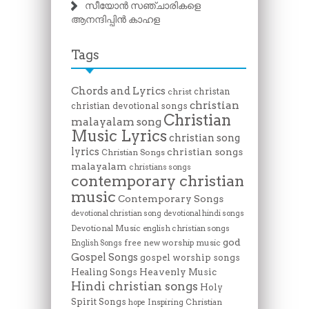
സീയോൻ സഞ്ചാരികളെ
ആനന്ദിപ്പിൻ കാഹള
Tags
Chords and Lyrics
christan
christ
christian
christian devotional songs
Christian
malayalam song
Music Lyrics
christian song
lyrics
christian songs
Christian Songs
malayalam
christians songs
contemporary christian
music
Contemporary Songs
devotional christian song
devotional hindi songs
Devotional Music
english christian songs
god
free new worship music
English Songs
Gospel Songs
gospel worship songs
Heavenly Music
Healing Songs
Hindi christian songs
Holy
Spirit Songs
Inspiring Christian
hope