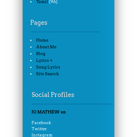
(96)
Tamil
Pages
Home
About Me
Blog
Lyrics +
Song Lyrics
Site Search
Social Profiles
JO MATHEW on
Facebook
Twitter
Instagram