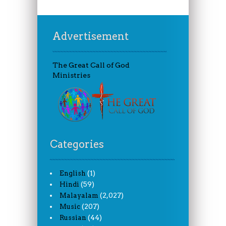
Advertisement
The Great Call of God
Ministries
Categories
(1)
English
(59)
Hindi
(2,027)
Malayalam
(207)
Music
(44)
Russian