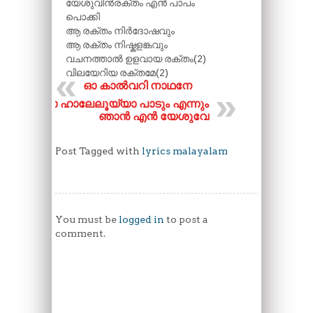
യേശുവിൻരക്തം എൻ പാപം
പൊക്കി
ആ രക്തം നിർദോഷവും
ആ രക്തം നിഷ്കളങ്കവും
വചനത്താൽ ഉളവായ രക്തം(2)
വിലയേറിയ രക്തമേ(2)
ഓ കാൽവറി നാഥനേ
ഓ ഹാലേലൂയ്യാ പാടും എന്നും
ഞാൻ എൻ യേശുവേ
Post Tagged with
lyrics malayalam
You must be
logged in
to post a
comment.