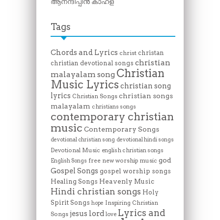
ആനന്ദിപ്പിൻ കാഹള
Tags
Chords and Lyrics
christan
christ
christian
christian devotional songs
Christian
malayalam song
Music Lyrics
christian song
lyrics
christian songs
Christian Songs
malayalam
christians songs
contemporary christian
music
Contemporary Songs
devotional christian song
devotional hindi songs
Devotional Music
english christian songs
god
free new worship music
English Songs
Gospel Songs
gospel worship songs
Heavenly Music
Healing Songs
Hindi christian songs
Holy
Spirit Songs
Inspiring Christian
hope
Lyrics and
lord
jesus
Songs
love