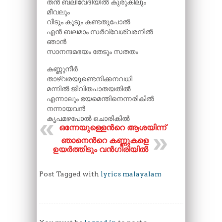
തൻ ബലിവേദിയിൽ കുരുകിലും
മീവലും
വീടും കൂടും കണ്ടതുപോൽ
എൻ ബലമാം സർവ്വേശ്വരനിൽ
ഞാൻ
സാനന്ദമഭയം തേടും സതതം
കണ്ണുനീർ
താഴ്വരയുണ്ടെനിക്കനവധി
മന്നിൽ ജീവിതപാതയതിൽ
എന്നാലും ഭയമെന്തിനെന്നരികിൽ
നന്നായവൻ
കൃപമഴപോൽ ചൊരികിൽ
ഒന്നേയുള്ളെന്‍റെ ആശയിന്ന്
ഞാനെന്‍റെ കണ്ണുകളെ
ഉയർത്തിടും വൻഗിരിയിൽ
Post Tagged with
lyrics malayalam