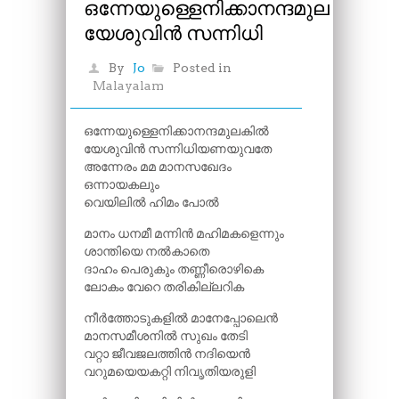
ഒന്നേയുള്ളെനിക്കാനന്ദമുലകിൽ
യേശുവിൻ സന്നിധി
By
Jo
Posted in
Malayalam
ഒന്നേയുള്ളെനിക്കാനന്ദമുലകിൽ
യേശുവിൻ സന്നിധിയണയുവതേ
അന്നേരം മമ മാനസഖേദം
ഒന്നായകലും
വെയിലിൽ ഹിമം പോൽ
മാനം ധനമീ മന്നിൻ മഹിമകളെന്നും
ശാന്തിയെ നൽകാതെ
ദാഹം പെരുകും തണ്ണീരൊഴികെ
ലോകം വേറെ തരികില്ലറിക
നീർത്തോടുകളിൽ മാനേപ്പോലെൻ
മാനസമീശനിൽ സുഖം തേടി
വറ്റാ ജീവജലത്തിൻ നദിയെൻ
വറുമയെയകറ്റി നിവൃതിയരുളി