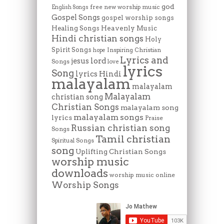
god
free new worship music
English Songs
Gospel Songs
gospel worship songs
Heavenly Music
Healing Songs
Hindi christian songs
Holy
Spirit Songs
Inspiring Christian
hope
Lyrics and
lord
jesus
Songs
love
lyrics
Song
lyrics Hindi
malayalam
malayalam
Malayalam
christian song
Christian Songs
malayalam song
malayalam songs
lyrics
Praise
Russian christian song
Songs
Tamil christian
Spiritual Songs
song
Uplifting Christian Songs
worship music
downloads
worship music online
Worship Songs