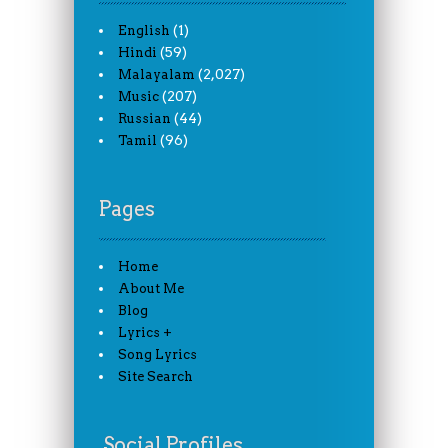
(1)
English
(59)
Hindi
(2,027)
Malayalam
(207)
Music
(44)
Russian
(96)
Tamil
Pages
Home
About Me
Blog
Lyrics +
Song Lyrics
Site Search
Social Profiles