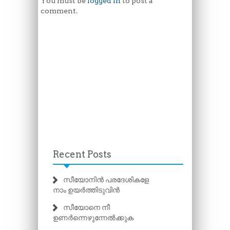
You must be
logged in
to post a
comment.
Recent Posts
സീയോനിൻ പരദേശികളേ
നാം ഉയർത്തിടുവിൻ
സീയോനെ നീ
ഉണർന്നെഴുന്നേൽക്കുക