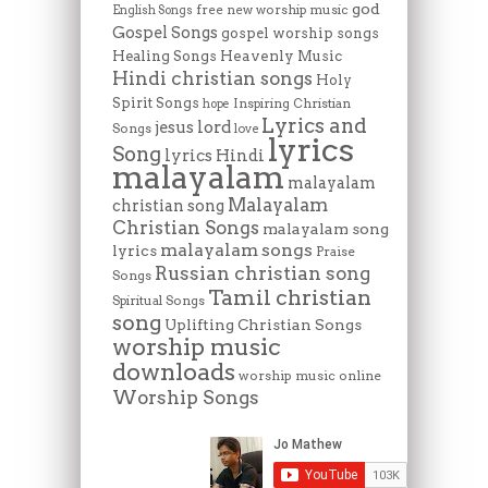
god
free new worship music
English Songs
Gospel Songs
gospel worship songs
Heavenly Music
Healing Songs
Hindi christian songs
Holy
Spirit Songs
Inspiring Christian
hope
Lyrics and
lord
jesus
Songs
love
lyrics
Song
lyrics Hindi
malayalam
malayalam
Malayalam
christian song
Christian Songs
malayalam song
malayalam songs
lyrics
Praise
Russian christian song
Songs
Tamil christian
Spiritual Songs
song
Uplifting Christian Songs
worship music
downloads
worship music online
Worship Songs