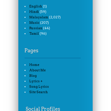
(1)
English
(59)
Hindi
(2,027)
Malayalam
(207)
Music
(44)
Russian
(96)
Tamil
Pages
Home
About Me
Blog
Lyrics +
Song Lyrics
Site Search
Social Profiles