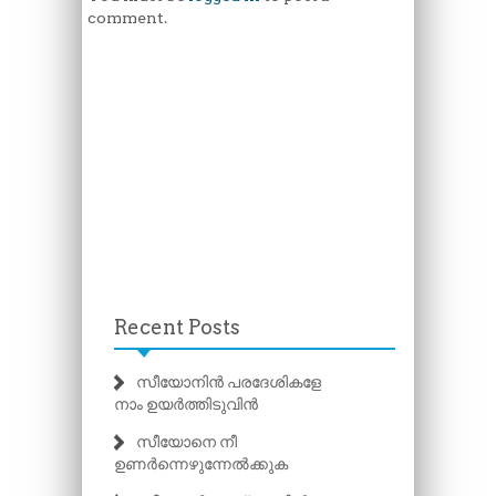
comment.
Recent Posts
സീയോനിൻ പരദേശികളേ
നാം ഉയർത്തിടുവിൻ
സീയോനെ നീ
ഉണർന്നെഴുന്നേൽക്കുക