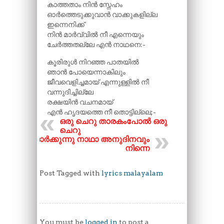
കാത്തതാം നിൻ സ്നേഹം
ഓർത്തെടുക്കുവാൻ വാക്കുകളില്ല
ഇന്നെനിക്ക്
നിൻ മാർവ്വിൽ നീ എന്നെയും
ചേർത്തതല്ലേ എൻ നാഥനെ:-
കൂരിരുൾ നിറഞ്ഞ പാതയിൽ
ഞാൻ പോയെന്നാകിലും
ജീവവെളിച്ചമായ് എന്നുള്ളിൽ നീ
വന്നുദിച്ചില്ലേ
രക്ഷയിൻ വചനമായ്
എൻ ഹൃദയത്തെ നീ തൊട്ടില്ലെ;-
ഒരു ചെറു താരകംപോൽ ഒരു
ചെറു
ഓർക്കുന്നു നാഥാ അനുദിനവും
നിന്നെ
Post Tagged with
lyrics malayalam
You must be
logged in
to post a