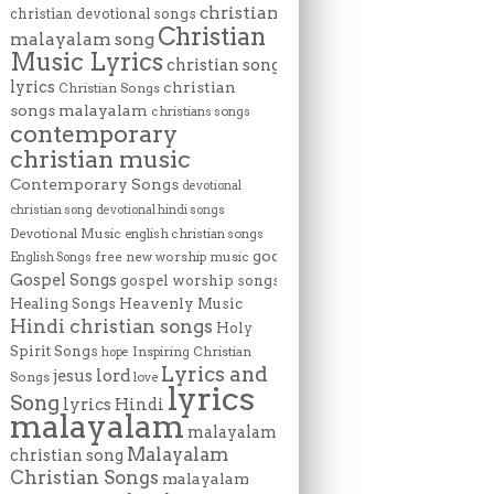
christian
christian devotional songs
Christian
malayalam song
Music Lyrics
christian song
lyrics
christian
Christian Songs
songs malayalam
christians songs
contemporary
christian music
Contemporary Songs
devotional
christian song
devotional hindi songs
Devotional Music
english christian songs
god
free new worship music
English Songs
Gospel Songs
gospel worship songs
Heavenly Music
Healing Songs
Hindi christian songs
Holy
Spirit Songs
Inspiring Christian
hope
Lyrics and
lord
jesus
Songs
love
lyrics
Song
lyrics Hindi
malayalam
malayalam
Malayalam
christian song
Christian Songs
malayalam