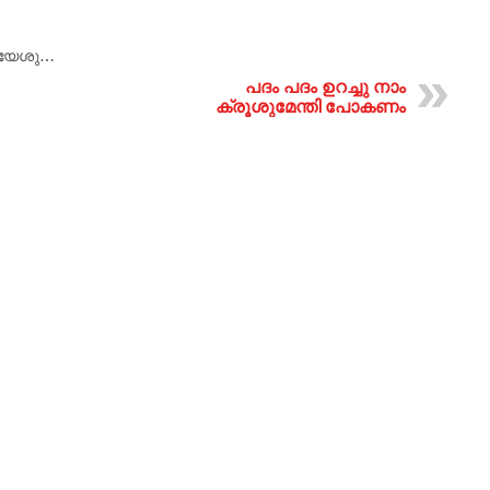
- യേശു…
പദം പദം ഉറച്ചു നാം
ക്രൂശുമേന്തി പോകണം