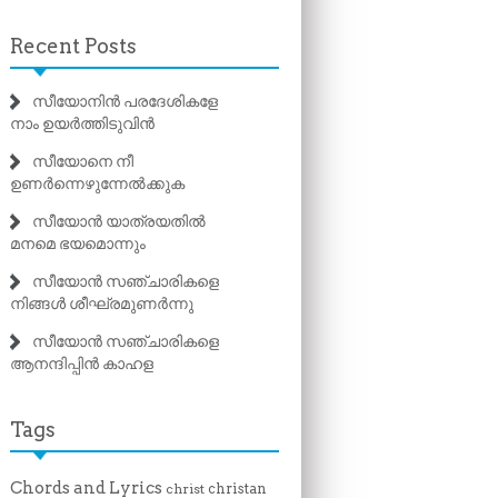
Recent Posts
സീയോനിൻ പരദേശികളേ
നാം ഉയർത്തിടുവിൻ
സീയോനെ നീ
ഉണർന്നെഴുന്നേൽക്കുക
സീയോൻ യാത്രയതിൽ
മനമെ ഭയമൊന്നും
സീയോൻ സഞ്ചാരികളെ
നിങ്ങൾ ശീഘ്രമുണർന്നു
സീയോൻ സഞ്ചാരികളെ
ആനന്ദിപ്പിൻ കാഹള
Tags
Chords and Lyrics
christan
christ