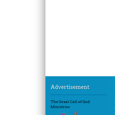
Advertisement
The Great Call of God
Ministries