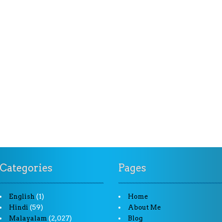
Categories
Pages
(1)
English
Home
(59)
Hindi
About Me
(2,027)
Malayalam
Blog