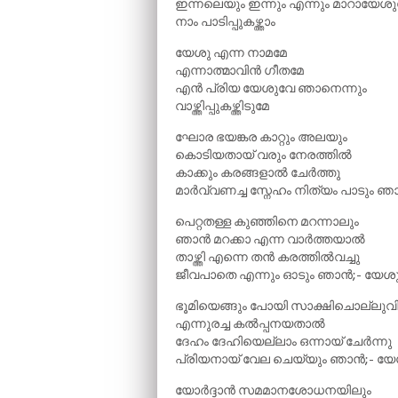
ഇന്നലെയും ഇന്നും എന്നും മാറായേശ
നാം പാടിപ്പുകഴ്ത്താം
യേശു എന്ന നാമമേ
എന്നാത്മാവിൻ ഗീതമേ
എൻ പ്രിയ യേശുവേ ഞാനെന്നും
വാഴ്ത്തിപ്പുകഴ്ത്തിടുമേ
ഘോര ഭയങ്കര കാറ്റും അലയും
കൊടിയതായ് വരും നേരത്തിൽ
കാക്കും കരങ്ങളാൽ ചേർത്തു
മാർവ്വണച്ച സ്നേഹം നിത്യം പാടും 
പെറ്റതള്ള കുഞ്ഞിനെ മറന്നാലും
ഞാൻ മറക്കാ എന്ന വാർത്തയാൽ
താഴ്ത്തി എന്നെ തൻ കരത്തിൽവച്ചു
ജീവപാതെ എന്നും ഓടും ഞാൻ;- യേശ
ഭൂമിയെങ്ങും പോയി സാക്ഷിചൊല്ലുവ
എന്നുരച്ച കൽപ്പനയതാൽ
ദേഹം ദേഹിയെല്ലാം ഒന്നായ് ചേർന്നു
പ്രിയനായ് വേല ചെയ്യും ഞാൻ;- യ
യോർദ്ദാൻ സമമാനശോധനയിലും