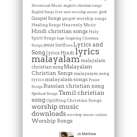
Devotional Music
english christian songs
god
free new worship music
English Songs
Gospel Songs
gospel worship songs
Heavenly Music
Healing Songs
Hindi christian songs
Holy
Spirit Songs
Inspiring Christian
hope
Lyrics and
lord
jesus
Songs
love
lyrics
Song
lyrics Hindi
malayalam
malayalam
Malayalam
christian song
Christian Songs
malayalam song
malayalam songs
lyrics
Praise
Russian christian song
Songs
Tamil christian
Spiritual Songs
song
Uplifting Christian Songs
worship music
downloads
worship music online
Worship Songs