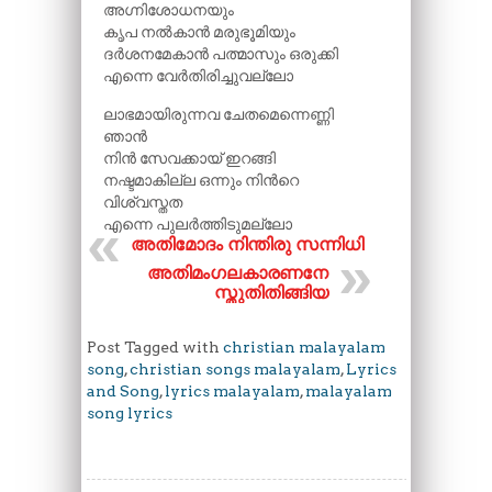
അഗ്നിശോധനയും
കൃപ നൽകാൻ മരുഭൂമിയും
ദർശനമേകാൻ പത്മാസും ഒരുക്കി
എന്നെ വേർതിരിച്ചുവല്ലോ
ലാഭമായിരുന്നവ ചേതമെന്നെണ്ണി
ഞാൻ
നിൻ സേവക്കായ് ഇറങ്ങി
നഷ്ടമാകില്ല ഒന്നും നിൻറെ
വിശ്വസ്തത
എന്നെ പുലർത്തിടുമല്ലോ
അതിമോദം നിന്തിരു സന്നിധി
അതിമംഗലകാരണനേ
സ്തുതിതിങ്ങിയ
Post Tagged with
christian malayalam
song
,
christian songs malayalam
,
Lyrics
and Song
,
lyrics malayalam
,
malayalam
song lyrics