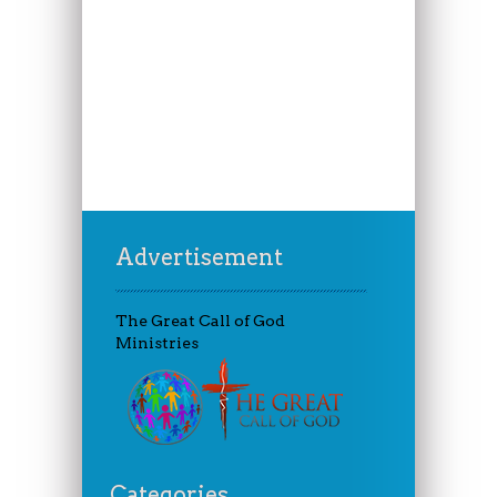
Advertisement
The Great Call of God
Ministries
Categories