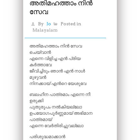
അതിമഹത്താം നിൻ
സേവ
By
Jo
Posted in
Malayalam
അതിമഹത്താം നിൻ സേവ
ചെയ്‌വാൻ
എന്നെ വിളിച്ച എൻ പ്രിയ
കർത്താവേ
ജീവിച്ചിടും ഞാൻ എൻ നാൾ
മുഴുവൻ
നിനക്കായ് എൻറെ യേശുവേ
ബലഹീന പാത്രമാം എന്നെ നീ
ഉരുക്കി
പുതുരൂപം നൽകിയല്ലോ
ഉപയോഗപൂർണ്ണമായ് അഭിമാന
പാത്രമായ്
എന്നെ വേർതിരിച്ചുവല്ലോ
പരിശുദ്ധമാക്കാൻ