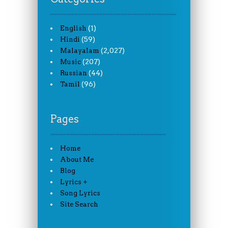
(1)
English
(59)
Hindi
(2,027)
Malayalam
(207)
Music
(44)
Russian
(96)
Tamil
Pages
Home
About Me
Blog
Lyrics +
Song Lyrics
Site Search