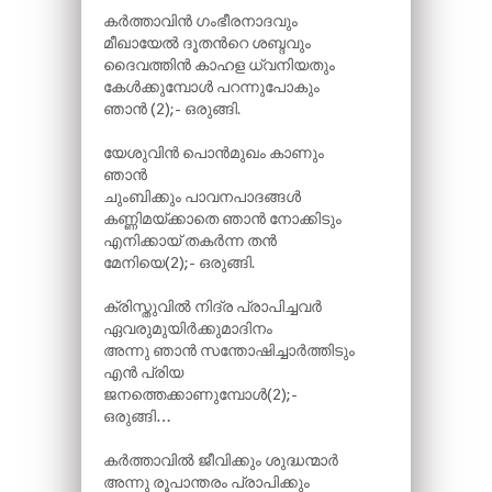
കർത്താവിൻ ഗംഭീരനാദവും
മീഖായേൽ ദൂതന്‍റെ ശബ്ദവും
ദൈവത്തിൻ കാഹള ധ്വനിയതും
കേൾക്കുമ്പോൾ പറന്നുപോകും
ഞാൻ (2);- ഒരുങ്ങി.
യേശുവിൻ പൊൻമുഖം കാണും
ഞാൻ
ചുംബിക്കും പാവനപാദങ്ങൾ
കണ്ണിമയ്ക്കാതെ ഞാൻ നോക്കിടും
എനിക്കായ് തകർന്ന തൻ
മേനിയെ(2);- ഒരുങ്ങി.
ക്രിസ്തുവിൽ നിദ്ര പ്രാപിച്ചവർ
ഏവരുമുയിർക്കുമാദിനം
അന്നു ഞാൻ സന്തോഷിച്ചാർത്തിടും
എൻ പ്രിയ
ജനത്തെക്കാണുമ്പോൾ(2);-
ഒരുങ്ങി…
കർത്താവിൽ ജീവിക്കും ശുദ്ധന്മാർ
അന്നു രൂപാന്തരം പ്രാപിക്കും