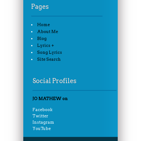
Pages
Home
About Me
Blog
Lyrics +
Song Lyrics
Site Search
Social Profiles
JO MATHEW on
Facebook
Twitter
Instagram
YouTube