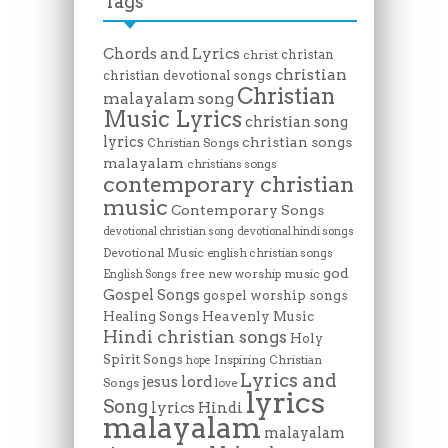
Tags
Chords and Lyrics
christan
christ
christian
christian devotional songs
Christian
malayalam song
Music Lyrics
christian song
lyrics
christian songs
Christian Songs
malayalam
christians songs
contemporary christian
music
Contemporary Songs
devotional christian song
devotional hindi songs
Devotional Music
english christian songs
god
free new worship music
English Songs
Gospel Songs
gospel worship songs
Heavenly Music
Healing Songs
Hindi christian songs
Holy
Spirit Songs
Inspiring Christian
hope
Lyrics and
lord
jesus
Songs
love
lyrics
Song
lyrics Hindi
malayalam
malayalam