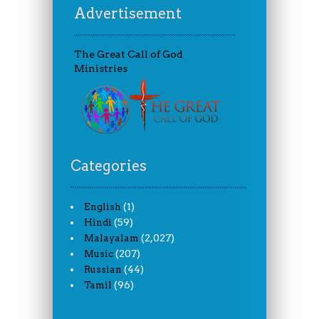
Advertisement
The Great Call of God
Ministries
Categories
(1)
English
(59)
Hindi
(2,027)
Malayalam
(207)
Music
(44)
Russian
(96)
Tamil