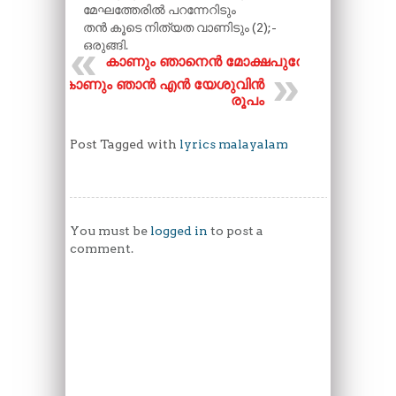
മേഘത്തേരിൽ പറന്നേറിടും
തൻ കൂടെ നിത്യത വാണിടും (2);-
ഒരുങ്ങി.
കാണും ഞാനെൻ മോക്ഷപുരേ
കാണും ഞാൻ എൻ യേശുവിൻ
രൂപം
Post Tagged with
lyrics malayalam
You must be
logged in
to post a
comment.