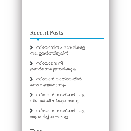
Recent Posts
സീയോനിൻ പരദേശികളേ
നാം ഉയർത്തിടുവിൻ
സീയോനെ നീ
ഉണർന്നെഴുന്നേൽക്കുക
സീയോൻ യാത്രയതിൽ
മനമെ ഭയമൊന്നും
സീയോൻ സഞ്ചാരികളെ
നിങ്ങൾ ശീഘ്രമുണർന്നു
സീയോൻ സഞ്ചാരികളെ
ആനന്ദിപ്പിൻ കാഹള