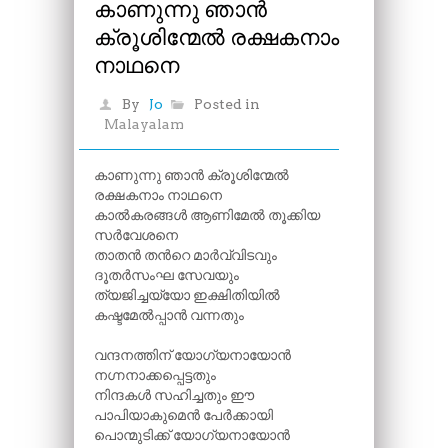
കാണുന്നു ഞാൻ
ക്രൂശിന്മേൽ രക്ഷകനാം
നാഥനെ
By
Jo
Posted in
Malayalam
കാണുന്നു ഞാൻ ക്രൂശിന്മേൽ
രക്ഷകനാം നാഥനെ
കാൽകരങ്ങൾ ആണിമേൽ തൂക്കിയ
സർവേശനെ
താതൻ തന്‍റെ മാർവ്വിടവും
ദൂതർസംഘ സേവയും
ത്യജിച്ചയ്യോ ഇക്ഷിതിയിൽ
കഷ്ടമേൽപ്പാൻ വന്നതും
വന്ദനത്തിന് യോഗ്യനായോൻ
നഗ്നനാക്കപ്പെട്ടതും
നിന്ദകൾ സഹിച്ചതും ഈ
പാപിയാകുമെൻ പേർക്കായി
പൊന്മുടിക്ക് യോഗ്യനായോൻ