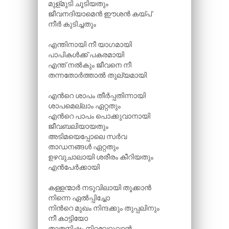
മുള്മുടി ചൂടിയതും
ജീവനദിയാമെൻ ഈശൻ കയ്പ്
നീർ കുടിച്ചതും
എന്തിനായി നീ യാഗമായി
പാപികൾക്ക് പകരമായി
എന്ത് നൽകും ജീവനെ നീ
തന്നതോർത്താൽ തുല്യമായി
എന്‍റെ ശാപം തീർപ്പതിന്നായി
ശാപമെല്ലാം ഏറ്റതും
എന്‍റെ പാപം പൊക്കുവാനായി
ജീവബലിയായതും
അടിമയെപ്പോലെ സർവ
താഡനങ്ങൾ ഏറ്റതും
ഉഴവുചാലായി ശരീരം കീറിയതും
എൻപേർക്കായി
കള്ളന്മാർ നടുവിലായി തൂക്കാൻ
നിന്നെ ഏൽപ്പിച്ചോ
നിന്‍റെ മുഖം നിന്ദക്കും തുപ്പലിനും
നീ കാട്ടിയോ
താതനിഷ്ടം നിറവേറുവാൻ