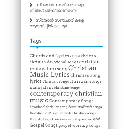
സീയോൻ സഞ്ചാരികളെ
നിങ്ങൾ ശീഘ്രമുണർന്നു
സീയോൻ സഞ്ചാരികളെ
ആനന്ദിപ്പിൻ കാഹള
Tags
Chords and Lyrics
christan
christ
christian
christian devotional songs
Christian
malayalam song
Music Lyrics
christian song
lyrics
christian songs
Christian Songs
malayalam
christians songs
contemporary christian
music
Contemporary Songs
devotional christian song
devotional hindi songs
Devotional Music
english christian songs
god
free new worship music
English Songs
Gospel Songs
gospel worship songs