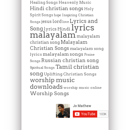
Heavenly Music
Healing Songs
Hindi christian songs
Holy
Spirit Songs
Inspiring Christian
hope
Lyrics and
lord
jesus
Songs
love
lyrics
Song
lyrics Hindi
malayalam
malayalam
Malayalam
christian song
Christian Songs
malayalam song
malayalam songs
lyrics
Praise
Russian christian song
Songs
Tamil christian
Spiritual Songs
song
Uplifting Christian Songs
worship music
downloads
worship music online
Worship Songs