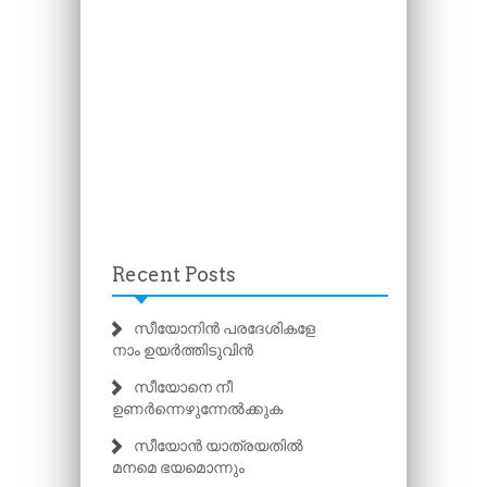
Recent Posts
സീയോനിൻ പരദേശികളേ
നാം ഉയർത്തിടുവിൻ
സീയോനെ നീ
ഉണർന്നെഴുന്നേൽക്കുക
സീയോൻ യാത്രയതിൽ
മനമെ ഭയമൊന്നും