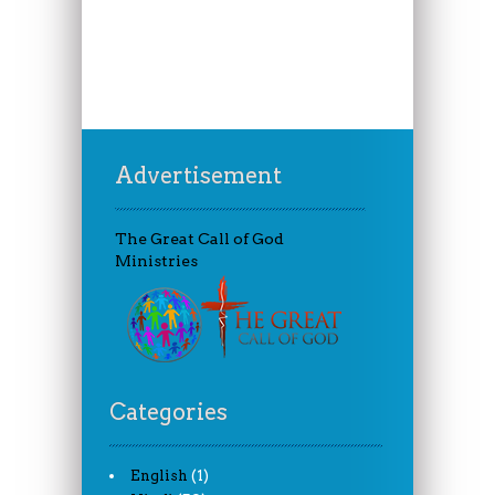
Advertisement
The Great Call of God
Ministries
Categories
(1)
English