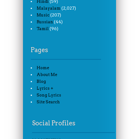
(59)
Hindi
(2,027)
Malayalam
(207)
Music
(44)
Russian
(96)
Tamil
Pages
Home
About Me
Blog
Lyrics +
Song Lyrics
Site Search
Social Profiles