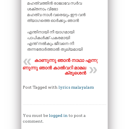
മഹത്വത്തിൻ രാജാവേ സർവ
ശക്തനാം വിഭോ
മഹത്വ നാൾ വരെയും ഈ വൻ
ത്യാഗത്തെ ഓർക്കും ഞാൻ
എന്തിനായി നീ യാഗമായി
പാപികൾക്ക് പകരമായി
എന്ത് നൽകും ജീവനെ നീ
തന്നതോർത്താൽ തുല്യമായി
കാണുന്നു ഞാൻ നാഥാ എന്നും
കാണുന്നു ഞാൻ കാൽവറി മാമല
ക്രൂശെൻ
Post Tagged with
lyrics malayalam
You must be
logged in
to post a
comment.