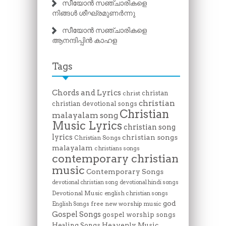
സീയോൻ സഞ്ചാരികളെ
നിങ്ങൾ ശീഘ്രമുണർന്നു
സീയോൻ സഞ്ചാരികളെ
ആനന്ദിപ്പിൻ കാഹള
Tags
Chords and Lyrics
christan
christ
christian
christian devotional songs
Christian
malayalam song
Music Lyrics
christian song
lyrics
christian songs
Christian Songs
malayalam
christians songs
contemporary christian
music
Contemporary Songs
devotional christian song
devotional hindi songs
Devotional Music
english christian songs
god
free new worship music
English Songs
Gospel Songs
gospel worship songs
Heavenly Music
Healing Songs