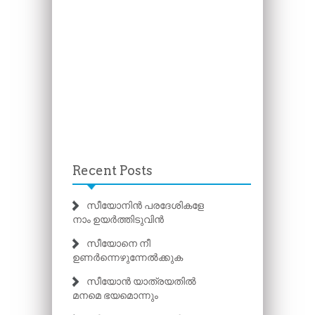
Recent Posts
സീയോനിൻ പരദേശികളേ
നാം ഉയർത്തിടുവിൻ
സീയോനെ നീ
ഉണർന്നെഴുന്നേൽക്കുക
സീയോൻ യാത്രയതിൽ
മനമെ ഭയമൊന്നും