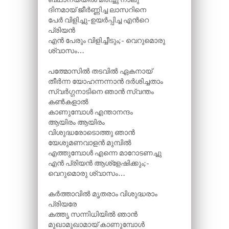
ദിനമായ് ജീർണ്ണിച്ച ലാസറിനെ
പേർ വിളിച്ചു-ഉയർപ്പിച്ച എന്‍റെ
പ്രിയൻ
എൻ പേരും വിളിച്ചീടും;- വെറുമൊരു
ശ്വാസം…
പത്മോസിൽ തടവിൽ ഏകനായ്
തീർന്ന യോഹന്നന്നാൻ ദർശിച്ചതാം
സ്വർഗ്ഗനാടിനെ ഞാൻ സ്വന്തം
കൺകളാൽ
കാണുമ്പോൾ എന്താനന്ദം
ആയിരം ആയിരം
വിശുദ്ധരോടൊത്തു ഞാൻ
യേശുമണവാളൻ മുമ്പിൽ
എത്തുമ്പോൾ എന്നെ മാറോടണച്ചു
എൻ പ്രിയൻ ആശ്ളേഷിക്കും;-
വെറുമൊരു ശ്വാസം…
കർത്താവിൽ മൃതരാം വിശുദ്ധരാം
പ്രിയരേ
കത്തൃ സന്നിധിയിൽ ഞാൻ
മുഖാമുഖാമായ് കാണുമ്പോൾ