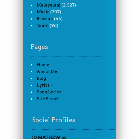
(2,027)
Malayalam
(207)
Music
(44)
Russian
(96)
Tamil
Pages
Home
About Me
Blog
Lyrics +
Song Lyrics
Site Search
Social Profiles
JO MATHEW on