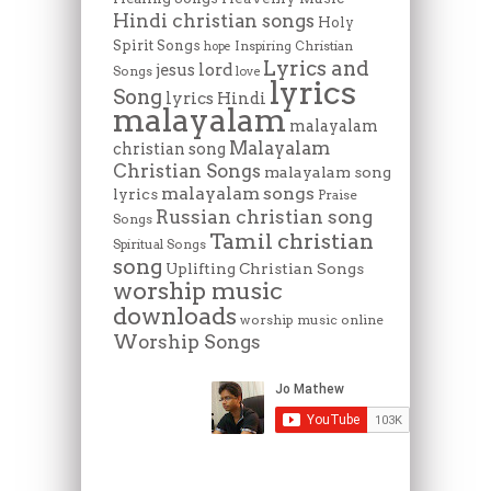
Hindi christian songs
Holy
Spirit Songs
Inspiring Christian
hope
Lyrics and
lord
jesus
Songs
love
lyrics
Song
lyrics Hindi
malayalam
malayalam
Malayalam
christian song
Christian Songs
malayalam song
malayalam songs
lyrics
Praise
Russian christian song
Songs
Tamil christian
Spiritual Songs
song
Uplifting Christian Songs
worship music
downloads
worship music online
Worship Songs