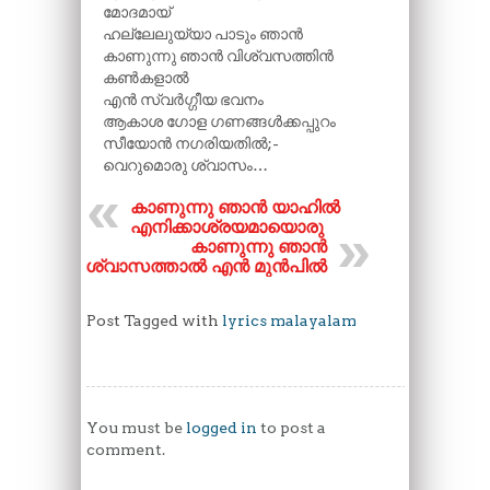
മോദമായ്
ഹല്ലേലുയ്യാ പാടും ഞാൻ
കാണുന്നു ഞാൻ വിശ്വസത്തിൻ
കൺകളാൽ
എൻ സ്വർഗ്ഗീയ ഭവനം
ആകാശ ഗോള ഗണങ്ങൾക്കപ്പുറം
സീയോൻ നഗരിയതിൽ;-
വെറുമൊരു ശ്വാസം…
കാണുന്നു ഞാൻ യാഹിൽ
എനിക്കാശ്രയമായൊരു
കാണുന്നു ഞാൻ
വിശ്വാസത്താൽ എൻ മുൻപിൽ
Post Tagged with
lyrics malayalam
You must be
logged in
to post a
comment.