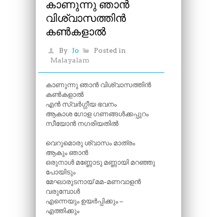
കാണുന്നു ഞാൻ
വിശ്വാസത്തിൻ
കൺകളാൽ
By
Jo
Posted in
Malayalam
കാണുന്നു ഞാൻ വിശ്വാസത്തിൻ
കൺകളാൽ
എൻ സ്വർഗ്ഗീയ ഭവനം
ആകാശ ഗോള ഗണങ്ങൾക്കപ്പുറം
സീയോൻ നഗരിയതിൽ
വെറുമൊരു ശ്വാസം മാത്രം
ആകും ഞാൻ
ഒരുനാൾ മണ്ണോടു മണ്ണായി മറഞ്ഞു
പോയിടും
മേഘാരുടനായ് മമ-മണവാളൻ
വരുമ്പോൾ
എന്നെയും ഉയർപ്പിക്കും –
എത്തിക്കും