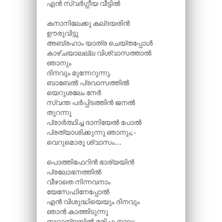
എൻ സ്വർഗ്ഗീയ വീട്ടിൽ
കനാനിലേക്കു കല്ദയരിൻ
ഊരുവിട്ടു
അബ്രഹാം യാത്ര ചെയ്തപ്പോൾ
കാഴ്ചയാലല്ല വിശ്വാസത്താൽ
ഞാനും
ദിനവും മുന്നേറുന്നു.
ബാബേൽ പ്രവാസത്തിൽ
യെറുശലേം നേർ
സ്വന്ത പർപ്പിടത്തിൻ ജനൽ
തുറന്നു
പ്രാർത്ഥിച്ച ദാനിയേൽ പോൽ
പ്രത്യാശിക്കുന്നു ഞാനും;-
വെറുമൊരു ശ്വാസം…
പൊത്തിഫേറിൻ ഭാര്യയിൻ
പ്രലോഭനത്തിൽ
വീഴാതെ നിന്നവനാം
യേസേഫിനേപ്പോൽ
എൻ വിശുദ്ധിയെയും ദിനവും
ഞാൻ കാത്തിടുന്നു
ബഥാന്യയിൽ മരിച്ചു നാലു