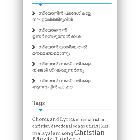
സീയോനിൻ പരദേശികളേ
നാം ഉയർത്തിടുവിൻ
സീയോനെ നീ
ഉണർന്നെഴുന്നേൽക്കുക
സീയോൻ യാത്രയതിൽ
മനമെ ഭയമൊന്നും
സീയോൻ സഞ്ചാരികളെ
നിങ്ങൾ ശീഘ്രമുണർന്നു
സീയോൻ സഞ്ചാരികളെ
ആനന്ദിപ്പിൻ കാഹള
Tags
Chords and Lyrics
christan
christ
christian
christian devotional songs
Christian
malayalam song
Music Lyrics