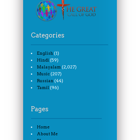
Categories
(1)
English
(59)
Hindi
(2,027)
Malayalam
(207)
Music
(44)
Russian
(96)
Tamil
Pages
Home
About Me