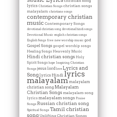
christian song
lyrics
christian songs
Christian Songs
malayalam
christians songs
contemporary christian
music
Contemporary Songs
devotional christian song
devotional hindi songs
Devotional Music
english christian songs
god
free new worship music
English Songs
Gospel Songs
gospel worship songs
Heavenly Music
Healing Songs
Hindi christian songs
Holy
Spirit Songs
Inspiring Christian
hope
Lyrics and
lord
jesus
Songs
love
lyrics
Song
lyrics Hindi
malayalam
malayalam
Malayalam
christian song
Christian Songs
malayalam song
malayalam songs
lyrics
Praise
Russian christian song
Songs
Tamil christian
Spiritual Songs
song
Uplifting Christian Songs