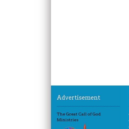
Advertisement
The Great Call of God
Ministries