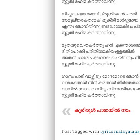
സ്തുതി മഹിമ കർത്താവിന്നു
നിഷ്കളങ്കയാഗമായ് ക്രൂശിലെൻ പരൻ
അമൂല്യരക്തമേകി മുക്തി മാർഗ്ഗമായ്
എന്തു ഞാനിതിന്നു ബദലായേകിടും പ്
സ്തുതി മഹിമ കർത്താവിന്നു
മൃത്യുവെ തകർത്തു ഹാ! എന്തൊരത്ഭ
ഭീതിപോക്കി പ്രീതിയേകിയുള്ളത്തിൽ
താതൻ ചാരേ പക്ഷവാദം ചെയ്‌വതും ന
സ്തുതി മഹിമ കർത്താവിന്നു
ഗാനം പാടി വാഴ്ത്തിടും മോദമോടെ ഞാൻ
വൻകടങ്ങൾ നിൻ കരങ്ങൾ തീർത്തത
വാനിൽ വേഗം വന്നിടും നിന്നന്തികേ ചേ
സ്തുതി മഹിമ കർത്താവിന്നു
കൂരിരുൾ പാതയിൽ നാം
Post Tagged with
lyrics malayalam