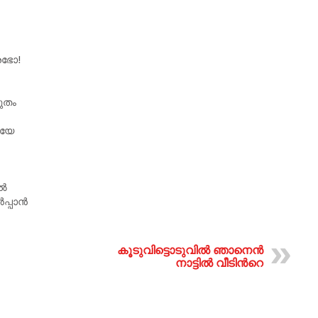
രഭോ!
ുതം
ീയേ
ാൽ
ർപ്പാൻ
കൂടുവിട്ടൊടുവിൽ ഞാനെൻ
നാട്ടിൽ വീടിന്‍റെ