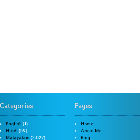
Categories
Pages
(1)
English
Home
(59)
Hindi
About Me
(2,027)
Malayalam
Blog