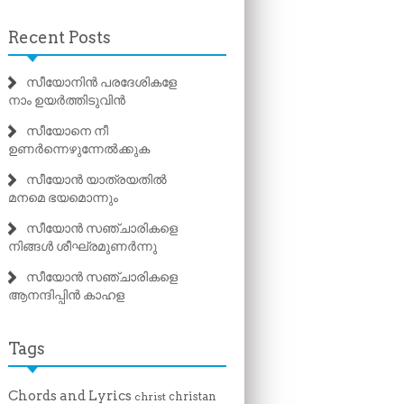
Recent Posts
സീയോനിൻ പരദേശികളേ
നാം ഉയർത്തിടുവിൻ
സീയോനെ നീ
ഉണർന്നെഴുന്നേൽക്കുക
സീയോൻ യാത്രയതിൽ
മനമെ ഭയമൊന്നും
സീയോൻ സഞ്ചാരികളെ
നിങ്ങൾ ശീഘ്രമുണർന്നു
സീയോൻ സഞ്ചാരികളെ
ആനന്ദിപ്പിൻ കാഹള
Tags
Chords and Lyrics
christan
christ