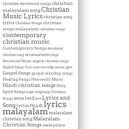
christian
christian devotional songs
Christian
malayalam song
Music Lyrics
christian song
lyrics
christian
Christian Songs
songs malayalam
christians songs
contemporary
christian music
Contemporary Songs
devotional
christian song
devotional hindi songs
Devotional Music
english christian songs
god
free new worship music
English Songs
Gospel Songs
gospel worship songs
Heavenly Music
Healing Songs
Hindi christian songs
Holy
Spirit Songs
Inspiring Christian
hope
Lyrics and
lord
jesus
Songs
love
lyrics
Song
lyrics Hindi
malayalam
malayalam
Malayalam
christian song
Christian Songs
malayalam