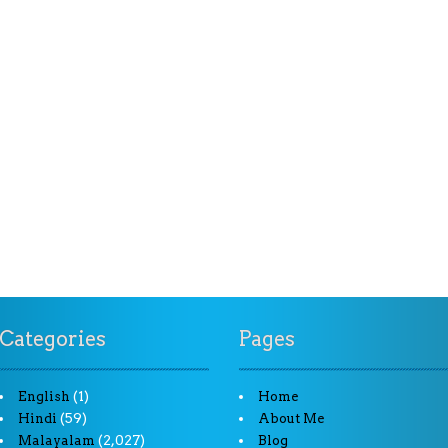
Categories
Pages
(1)
English
Home
(59)
Hindi
About Me
(2,027)
Malayalam
Blog