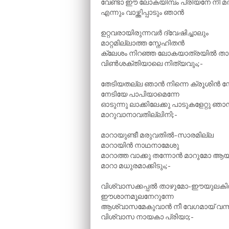
വേണ്ടാ ഈ ലോകയിമ്പം പ്രിയനേ നീ മ
എന്നും വാഴ്ത്തിപ്പാടും ഞാൻ
ഉറ്റവരായിരുന്നവർ ദ്വേഷിച്ചാലും
മാറ്റമില്ലാത്ത സ്നേഹിതൻ
ക്ലേശം നിറഞ്ഞ ലോകയാത്രയിൽ താങ്
വിൺശക്തിയാലെ നിത്യവും;-
തേടിയതല്ല ഞാൻ നിന്നെ ക്രൂശിൻ സ
നേടിയേ പാപിയാമെന്നേ
ഓടുന്നു ലാക്കിലേക്കു പാടുകളേറ്റു ഞാ
മാറുവാനാവതില്ലിനി;-
മാറായുണ്ടീ മരുവതിൽ-സാരമില്ല
മാറായിൻ നാഥനാമേശു
മാറാത്ത വാക്കു തന്നോൻ മാറുമോ 
മാറാ മധുരമാക്കിടും;-
വിശ്വാസക്കപ്പൽ താഴുമോ-ഈയുലക
ഈശാനമൂലനേറുന്നേ
ആശ്വാസമേകുവാൻ നീ വേഗമായ് വന്
വിശ്വാസ നായകാ പ്രിയാ;-