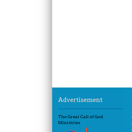
Advertisement
The Great Call of God
Ministries