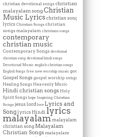
christian
christian devotional songs
Christian
malayalam song
Music Lyrics
christian song
lyrics
christian
Christian Songs
songs malayalam
christians songs
contemporary
christian music
Contemporary Songs
devotional
christian song
devotional hindi songs
Devotional Music
english christian songs
god
free new worship music
English Songs
Gospel Songs
gospel worship songs
Heavenly Music
Healing Songs
Hindi christian songs
Holy
Spirit Songs
Inspiring Christian
hope
Lyrics and
lord
jesus
Songs
love
lyrics
Song
lyrics Hindi
malayalam
malayalam
Malayalam
christian song
Christian Songs
malayalam