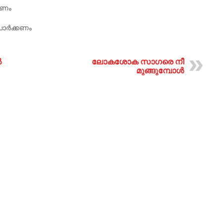
േണം
ാർക്കണം
ൽ
ലോകശോക സാഗരെ നീ
മുങ്ങുമ്പോൾ