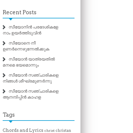
Recent Posts
സീയോനിൻ പരദേശികളേ
നാം ഉയർത്തിടുവിൻ
സീയോനെ നീ
ഉണർന്നെഴുന്നേൽക്കുക
സീയോൻ യാത്രയതിൽ
മനമെ ഭയമൊന്നും
സീയോൻ സഞ്ചാരികളെ
നിങ്ങൾ ശീഘ്രമുണർന്നു
സീയോൻ സഞ്ചാരികളെ
ആനന്ദിപ്പിൻ കാഹള
Tags
Chords and Lyrics
christan
christ