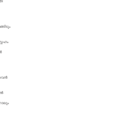
തി
ങിടും
്നേഹം
ൻ
ആയവൻ
ിൽ
നാലും