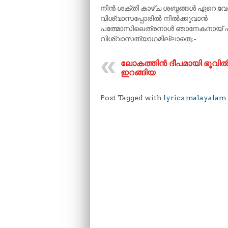
നിൻ ശക്തി കാഴ്ച ശബ്ദങ്ങൾ ഏറെ വ
വിശ്വാസപ്പോരിൽ നിൽക്കുവാൻ
പത്മോസിലെത്രനാൾ ഞാനേകനായ് പ
വിശ്വാസത്യാഗമില്ലാതെ;-
ലോകത്തിൻ ദീപമായി ഭൂവി
ഇറങ്ങിയ
Post Tagged with
lyrics malayalam