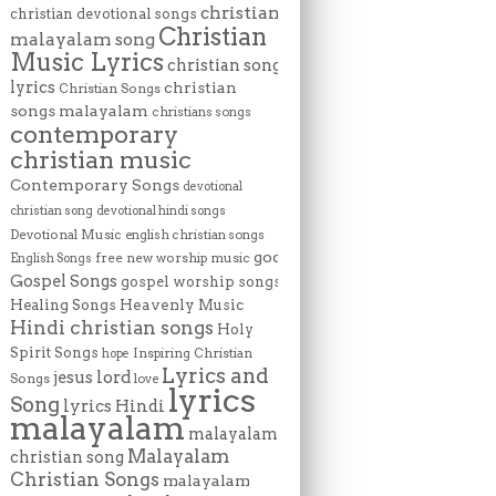
christian
christian devotional songs
Christian
malayalam song
Music Lyrics
christian song
lyrics
christian
Christian Songs
songs malayalam
christians songs
contemporary
christian music
Contemporary Songs
devotional
christian song
devotional hindi songs
Devotional Music
english christian songs
god
free new worship music
English Songs
Gospel Songs
gospel worship songs
Heavenly Music
Healing Songs
Hindi christian songs
Holy
Spirit Songs
Inspiring Christian
hope
Lyrics and
lord
jesus
Songs
love
lyrics
Song
lyrics Hindi
malayalam
malayalam
Malayalam
christian song
Christian Songs
malayalam