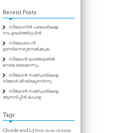
Recent Posts
സീയോനിൻ പരദേശികളേ
നാം ഉയർത്തിടുവിൻ
സീയോനെ നീ
ഉണർന്നെഴുന്നേൽക്കുക
സീയോൻ യാത്രയതിൽ
മനമെ ഭയമൊന്നും
സീയോൻ സഞ്ചാരികളെ
നിങ്ങൾ ശീഘ്രമുണർന്നു
സീയോൻ സഞ്ചാരികളെ
ആനന്ദിപ്പിൻ കാഹള
Tags
Chords and Lyrics
christan
christ