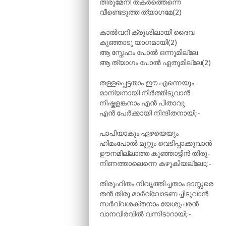
തിരുമേനി തകർത്തെന്നെ
വീണ്ടെടുത്ത ത്യാഗമേ(2)
കാൽവറി ക്രൂശിലായി ദൈവ
കുഞ്ഞാടു യാഗമായി(2)
ആ സ്നേഹം പോൽ ഒന്നുമില്ലേ
ആ ത്യാഗം പോൽ ഏതുമില്ലേ(2)
തള്ളപ്പെട്ടതാം ഈ എന്നെയും
മാന്യനായി നിർത്തിടുവാൻ
നിഷ്കളങ്കനാം എൻ പിതാവു
എൻ പേർക്കായി നിന്ദിതനായി;-
പാപിയാകും ഏഴയെയും
ഹിമംപോൽ മുറ്റും വെടിപ്പാക്കുവാൻ
ഊനമില്ലാത്ത കുഞ്ഞാട്ടിൻ തിരു-
നിണത്താലെന്നെ കഴുകിയല്ലോ;-
തിരുഹിതം നിവൃത്തിച്ചതാം ദാസ്സരെ
തൻ തിരു മാർവ്വോടണച്ചീടുവാൻ
സർവ്വശക്തനാം യേശുപരൻ
വാനവിരവിൽ വന്നിടാറായി;-