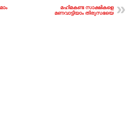
മാം
മഹിമകണ്ട സാക്ഷികളെ
മണവാട്ടിയാം തിരുസഭയെ