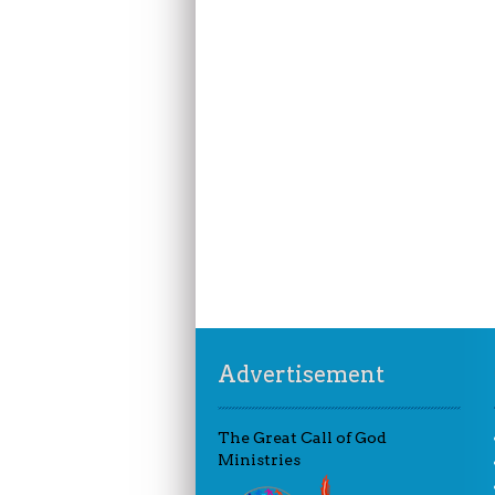
Advertisement
The Great Call of God
Ministries