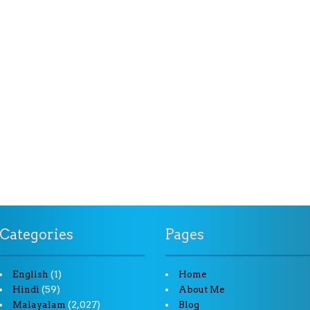
Categories
Pages
(1)
English
Home
(59)
Hindi
About Me
(2,027)
Malayalam
Blog