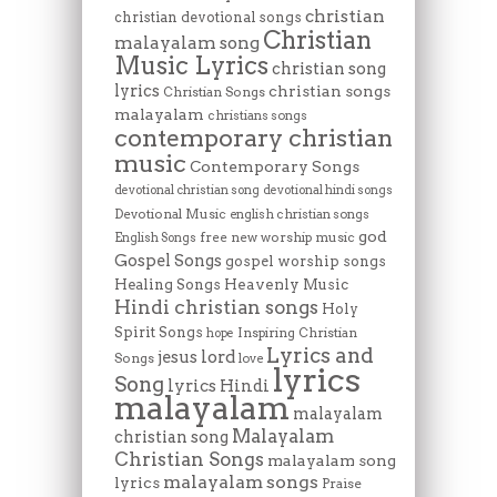
christian
christian devotional songs
Christian
malayalam song
Music Lyrics
christian song
lyrics
christian songs
Christian Songs
malayalam
christians songs
contemporary christian
music
Contemporary Songs
devotional christian song
devotional hindi songs
Devotional Music
english christian songs
god
free new worship music
English Songs
Gospel Songs
gospel worship songs
Heavenly Music
Healing Songs
Hindi christian songs
Holy
Spirit Songs
Inspiring Christian
hope
Lyrics and
lord
jesus
Songs
love
lyrics
Song
lyrics Hindi
malayalam
malayalam
Malayalam
christian song
Christian Songs
malayalam song
malayalam songs
lyrics
Praise