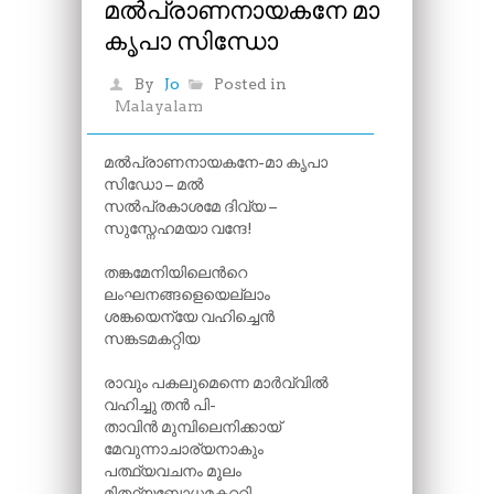
മൽപ്രാണനായകനേ മാ
കൃപാ സിന്ധോ
By
Jo
Posted in
Malayalam
മൽപ്രാണനായകനേ-മാ കൃപാ
സിഡോ – മൽ
സൽപ്രകാശമേ ദിവ്യ –
സുസ്നേഹമയാ വന്ദേ!
തങ്കമേനിയിലെന്‍റെ
ലംഘനങ്ങളെയെല്ലാം
ശങ്കയെന്യേ വഹിച്ചെൻ
സങ്കടമകറ്റിയ
രാവും പകലുമെന്നെ മാർവ്വിൽ
വഹിച്ചു തൻ പി-
താവിൻ മുമ്പിലെനിക്കായ്
മേവുന്നാചാര്യനാകും
പത്ഥ്യവചനം മൂലം
മിത്ഥ്യബോധമകററി