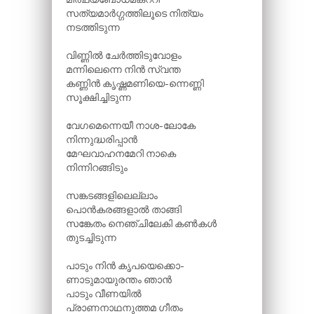
സത്യമാർഗ്ഗത്തിലൂടെ നിത്യം
നടത്തിടുന്ന
വിണ്ണിൽ ചേർത്തിടുവോളം
മന്നിലെന്നെ നിൻ സ്വന്ത
കണ്ണിൻ കൃഷ്ണമണിയെ-ന്നെണ്ണി
സൂക്ഷിച്ചിടുന്ന
വേഗമെന്നെയീ നാശ-ലോകേ
നിന്നുദ്ധരിപ്പാൻ
മേഘവാഹനമേറി നാകെ
നിന്നിറങ്ങിടും
സങ്കടങ്ങളിലെല്ലാം
പൊൻകരങ്ങളാൽ താങ്ങി
സങ്കേതം നെഞ്ചിലേകി കൺകൾ
തുടച്ചിടുന്ന
പാടും നിൻ കൃപയെക്കൊ-
ണാടുമായുരന്തം ഞാൻ
പാടും വീണയിൽ
പ്രാണനാഥനുത്തമ ഗീതം