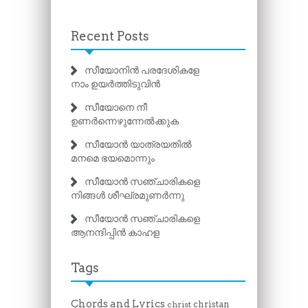
Recent Posts
സീയോനിൻ പരദേശികളേ
നാം ഉയർത്തിടുവിൻ
സീയോനെ നീ
ഉണർന്നെഴുന്നേൽക്കുക
സീയോൻ യാത്രയതിൽ
മനമെ ഭയമൊന്നും
സീയോൻ സഞ്ചാരികളെ
നിങ്ങൾ ശീഘ്രമുണർന്നു
സീയോൻ സഞ്ചാരികളെ
ആനന്ദിപ്പിൻ കാഹള
Tags
Chords and Lyrics
christan
christ