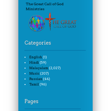
The Great Call of God
Ministries
Categories
(1)
English
(59)
Hindi
(2,027)
Malayalam
(207)
Music
(44)
Russian
(96)
Tamil
Pages