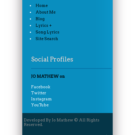
Home
About Me
Blog
Lyrics +
Song Lyrics
Site Search
Social Profiles
JO MATHEW on
Facebook
Twitter
Instagram
YouTube
Developed By Jo Mathew © All Rights
Reserved.