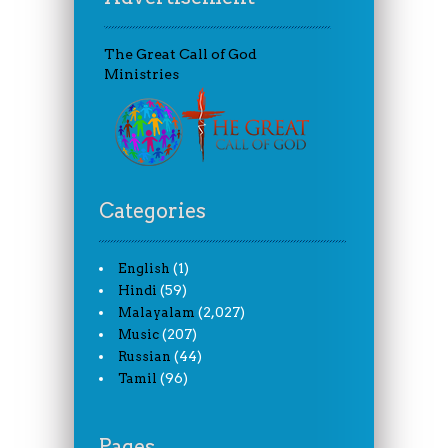
The Great Call of God
Ministries
Categories
(1)
English
(59)
Hindi
(2,027)
Malayalam
(207)
Music
(44)
Russian
(96)
Tamil
Pages