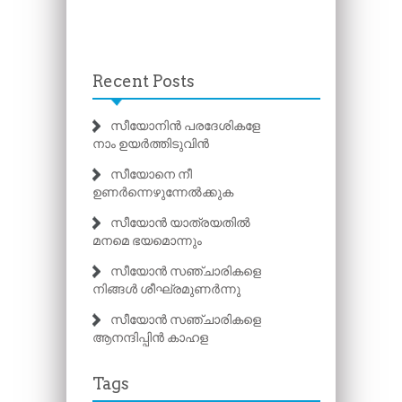
Recent Posts
സീയോനിൻ പരദേശികളേ
നാം ഉയർത്തിടുവിൻ
സീയോനെ നീ
ഉണർന്നെഴുന്നേൽക്കുക
സീയോൻ യാത്രയതിൽ
മനമെ ഭയമൊന്നും
സീയോൻ സഞ്ചാരികളെ
നിങ്ങൾ ശീഘ്രമുണർന്നു
സീയോൻ സഞ്ചാരികളെ
ആനന്ദിപ്പിൻ കാഹള
Tags