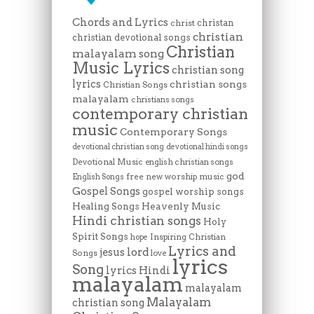
Chords and Lyrics
christan
christ
christian
christian devotional songs
Christian
malayalam song
Music Lyrics
christian song
lyrics
christian songs
Christian Songs
malayalam
christians songs
contemporary christian
music
Contemporary Songs
devotional christian song
devotional hindi songs
Devotional Music
english christian songs
god
free new worship music
English Songs
Gospel Songs
gospel worship songs
Heavenly Music
Healing Songs
Hindi christian songs
Holy
Spirit Songs
Inspiring Christian
hope
Lyrics and
lord
jesus
Songs
love
lyrics
Song
lyrics Hindi
malayalam
malayalam
Malayalam
christian song