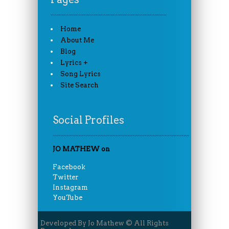
Home
About Me
Blog
Lyrics +
Song Lyrics
Site Search
Social Profiles
JO MATHEW on
Facebook
Twitter
Instagram
YouTube
Developed By Jo Mathew © All Rights