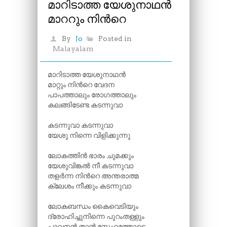
മാറിടാത്ത യേശുനാഥൻ
മാററും നിന്‍റെ
By
Jo
Posted in
Malayalam
മാറിടാത്ത യേശുനാഥൻ
മാറ്റും നിന്‍റെ വേദന
പാപത്താലും രോഗത്താലും
കലങ്ങിടേണ്ട കടന്നുവാ
കടന്നുവാ കടന്നുവാ
യേശു നിന്നെ വിളിക്കുന്നു
ലോകത്തിൻ ഭാരം ചുമക്കും
യേശുവിങ്കൽ നീ കടന്നുവാ
തളർന്ന നിന്‍റെ അന്തരാത്മ
ക്ലേശം നീക്കും കടന്നുവാ
ലോകബന്ധം കൈവെടിയും
ദ്രോഹിച്ചുനിന്നെ പുറംതള്ളും
പാവനൻ താൻ സ്നേഹത്തോടെ