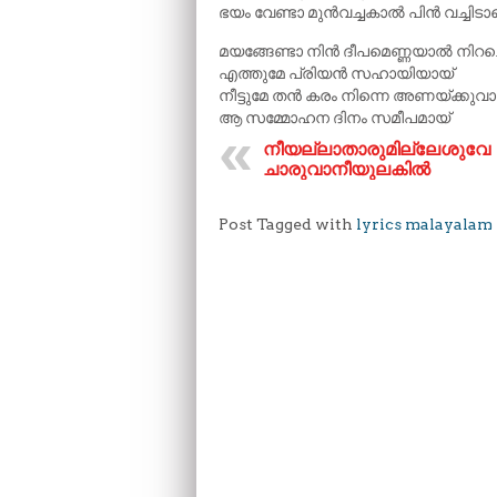
ഭയം വേണ്ടാ മുൻവച്ചകാൽ പിൻ വച്ചിടാ
മയങ്ങേണ്ടാ നിൻ ദീപമെണ്ണയാൽ നിറച്ച
എത്തുമേ പ്രിയൻ സഹായിയായ്
നീട്ടുമേ തൻ കരം നിന്നെ അണയ്ക്കുവ
ആ സമ്മോഹന ദിനം സമീപമായ്
നീയല്ലാതാരുമില്ലേശുവേ
ചാരുവാനീയുലകിൽ
Post Tagged with
lyrics malayalam