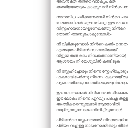
അവൻ മതി തന്‍റെ വൻകൃപ മതി
അന്ത്യത്തോളം കാക്കുവാൻ നിൻ ഉപനി
നാനാവിധ പരീക്ഷണങ്ങൾ നിന്‍റെ പ
ഘോരാനിലൻ ചുഴന്നടിക്കും ഈ മഹാ 
നിസ്സഹായനായ് ഉഴന്നലഞ്ഞു നിന്‍റെ
തോണി താണുപോകുമ്പോൾ;-
നീ വിളിക്കുമ്പോൾ നിന്‍റെ കൺ-ഉന്നത
എത്തുമേ പ്രിയൻ സഹായിയായ്
നീട്ടുമേ തൻ കരം നിനക്കത്താണിയായ്;
ആശ്രയം നീ യേശുവിൽ കണ്ടീടുക
നീ സ്നേഹിച്ചോരും നിന്നെ സ്നേഹിച്ചോര
ഏകമായ് ചേർന്നു നിന്നെ ഏകനായ് തള
പട്ടണത്തിലോ,വനത്തിലോ,മരുവിലോ,
ഈ ലോകമക്കൾ നിന്‍റെ പേർ വിടക്കെന
ഈ ലോകം നിന്നെ ഏറ്റവും പകച്ചു തള്ള
ആത്മീകരെന്നുള്ളോർ ആത്മാവിൽ
വാളിറുങ്ങുമ്പോലെ നിന്ദിച്ചീടുമ്പോൾ
പ്രിയന്‍റെ സ്നേഹത്താൽ നിറഞ്ഞദ്ധ്വാ
പ്രിയം വച്ചുള്ള നാടുനോക്കി ഓട്ടം തീർക