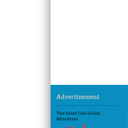
Advertisement
The Great Call of God
Ministries