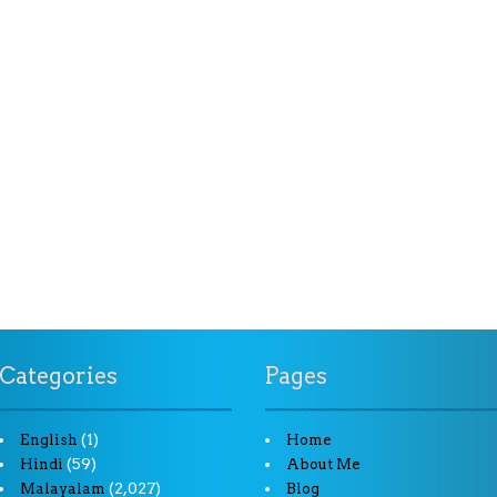
Categories
Pages
(1)
English
Home
(59)
Hindi
About Me
(2,027)
Malayalam
Blog