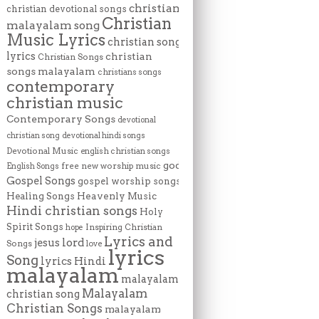
christian
christian devotional songs
Christian
malayalam song
Music Lyrics
christian song
lyrics
christian
Christian Songs
songs malayalam
christians songs
contemporary
christian music
Contemporary Songs
devotional
christian song
devotional hindi songs
Devotional Music
english christian songs
god
free new worship music
English Songs
Gospel Songs
gospel worship songs
Heavenly Music
Healing Songs
Hindi christian songs
Holy
Spirit Songs
Inspiring Christian
hope
Lyrics and
lord
jesus
Songs
love
lyrics
Song
lyrics Hindi
malayalam
malayalam
Malayalam
christian song
Christian Songs
malayalam