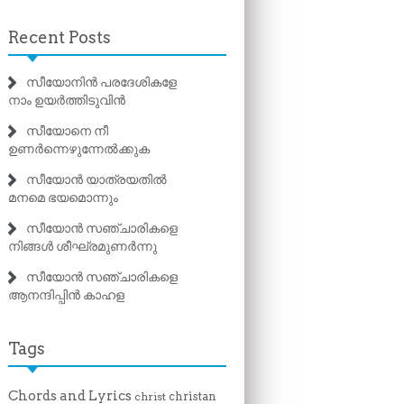
Recent Posts
സീയോനിൻ പരദേശികളേ
നാം ഉയർത്തിടുവിൻ
സീയോനെ നീ
ഉണർന്നെഴുന്നേൽക്കുക
സീയോൻ യാത്രയതിൽ
മനമെ ഭയമൊന്നും
സീയോൻ സഞ്ചാരികളെ
നിങ്ങൾ ശീഘ്രമുണർന്നു
സീയോൻ സഞ്ചാരികളെ
ആനന്ദിപ്പിൻ കാഹള
Tags
Chords and Lyrics
christan
christ