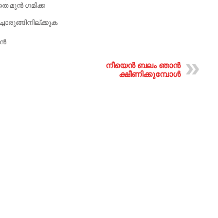
തെ മുൻ ഗമിക്ക
ൊരുങ്ങിനില്ക്കുക
ാൻ
നീയെൻ ബലം ഞാൻ
ക്ഷീണിക്കുമ്പോൾ