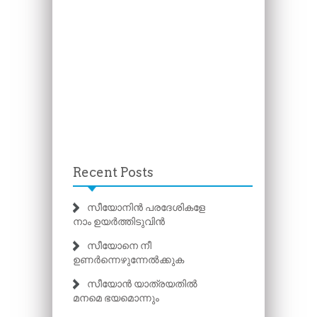
Recent Posts
സീയോനിൻ പരദേശികളേ
നാം ഉയർത്തിടുവിൻ
സീയോനെ നീ
ഉണർന്നെഴുന്നേൽക്കുക
സീയോൻ യാത്രയതിൽ
മനമെ ഭയമൊന്നും