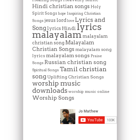
Hindi christian songs
Holy
Spirit Songs
Inspiring Christian
hope
Lyrics and
lord
jesus
Songs
love
lyrics
Song
lyrics Hindi
malayalam
malayalam
Malayalam
christian song
Christian Songs
malayalam song
malayalam songs
lyrics
Praise
Russian christian song
Songs
Tamil christian
Spiritual Songs
song
Uplifting Christian Songs
worship music
downloads
worship music online
Worship Songs