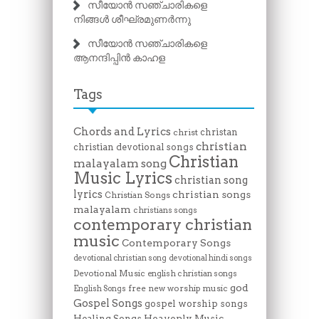
സീയോൻ സഞ്ചാരികളെ
നിങ്ങൾ ശീഘ്രമുണർന്നു
സീയോൻ സഞ്ചാരികളെ
ആനന്ദിപ്പിൻ കാഹള
Tags
Chords and Lyrics
christan
christ
christian
christian devotional songs
Christian
malayalam song
Music Lyrics
christian song
lyrics
christian songs
Christian Songs
malayalam
christians songs
contemporary christian
music
Contemporary Songs
devotional christian song
devotional hindi songs
Devotional Music
english christian songs
god
free new worship music
English Songs
Gospel Songs
gospel worship songs
Heavenly Music
Healing Songs