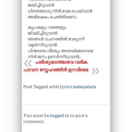
ജയിച്ചീടുവാൻ
ധീരതയോടു നിൻ വേല ചെയ്‌വാൻ
അഭിഷേകം ചെയ്തിടണേ;-
കൃപകളും വരങ്ങളും
ജ്വലിച്ചീടുവാൻ
ഞങ്ങൾ വചനത്തിൽ വേരൂന്നി
വളർന്നീടുവാൻ
പിന്മഴയെ വീണ്ടും അയയ്ക്കേണമെ
നിൻ ജനം ഉണർന്നീടുവാൻ;-
പരിശുദ്ധാത്മാവേ വരിക
പാവന സ്നേഹത്തിൻ ഉറവിടമേ
Post Tagged with
lyrics malayalam
You must be
logged in
to post a
comment.