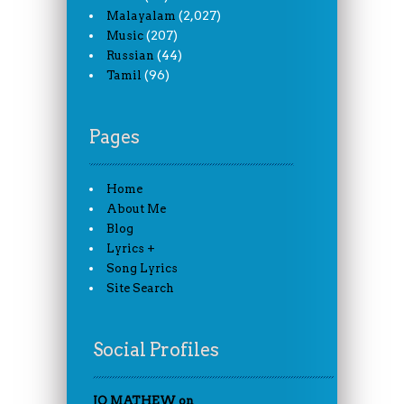
(2,027)
Malayalam
(207)
Music
(44)
Russian
(96)
Tamil
Pages
Home
About Me
Blog
Lyrics +
Song Lyrics
Site Search
Social Profiles
JO MATHEW on