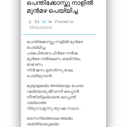
പെന്തിക്കോസ്തു നാളിൽ
മുൻമഴ പെയ്യിച്ച
By
Jo
Posted in
Malayalam
പെന്തിക്കോസ്തു നാളിൽ മുൻമഴ
പെയ്യിച്ച
പരമപിതാവേ പിൻമഴ നൽക
മുൻമഴ നല്‍കേണം മാലിന്യം
മാറേണം
നിൻ ജനം ഉണർന്നു വേല
ചെയ്യുവാൻ
മുട്ടോളമല്ല അരയോളം പോരാ
വലിയൊരു ജീവനദി കടപ്പാൻ
നീന്തിയിട്ടല്ലാതെ കടപ്പാൻ
വയ്യാത്ത
നീരുറവ ഇന്നു തുറക്ക നാഥാ;-
സൈന്യത്താലെ അല്ല
ശക്തിയാലുമല്ല