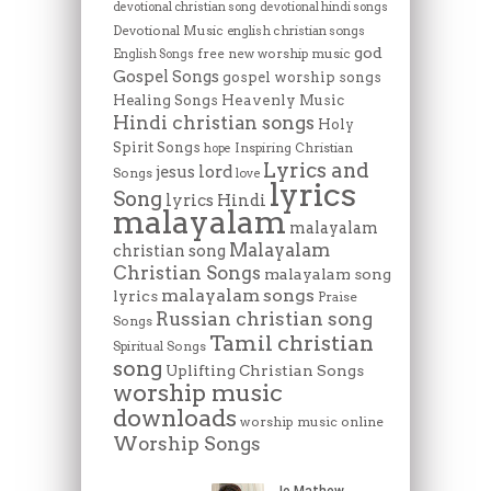
devotional christian song
devotional hindi songs
Devotional Music
english christian songs
god
free new worship music
English Songs
Gospel Songs
gospel worship songs
Heavenly Music
Healing Songs
Hindi christian songs
Holy
Spirit Songs
Inspiring Christian
hope
Lyrics and
lord
jesus
Songs
love
lyrics
Song
lyrics Hindi
malayalam
malayalam
Malayalam
christian song
Christian Songs
malayalam song
malayalam songs
lyrics
Praise
Russian christian song
Songs
Tamil christian
Spiritual Songs
song
Uplifting Christian Songs
worship music
downloads
worship music online
Worship Songs