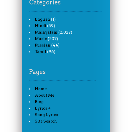
Categories
(1)
English
(59)
Hindi
(2,027)
Malayalam
(207)
Music
(44)
Russian
(96)
Tamil
Pages
Home
About Me
Blog
Lyrics +
Song Lyrics
Site Search