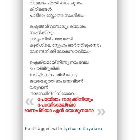
വാങ്ങാം പ്രതിഫലം ചൂടാം
കിരീടങ്ങൾ
പാടിടാം സ്തോത്ര സംഗീതം;-
കഷ്ടങ്ങൾ വന്നാലും ക്ലേശം
സഹിക്കിലും
ഓടും നിൻ പാത തേടി
കുരിശിലെ സ്നേഹം ഓർത്തിടുംനേരം
വേണ്ടെനിക്കീ ലോകസൗഖ്യം;-
ഐക്യമായ് നിന്നു നാം വേല
ചെയ്തീടുകിൽ
ഇടിച്ചിടാം പേയിൻ കോട്ട
ജയമെടുത്തിടാം ജയവീരൻ
വരുവാൻ
താമസമില്ലിനിയേറെ;-
പോയിടാം നമുക്കിനിയും
പോയിടാമല്ലോ
പ്രാണപ്രിയാ എൻ യേശുനാഥാ
Post Tagged with
lyrics malayalam