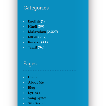
Categories
(1)
English
(59)
Hindi
(2,027)
Malayalam
(207)
Music
(44)
Russian
(96)
Tamil
Pages
Home
About Me
Blog
Lyrics +
Song Lyrics
Site Search