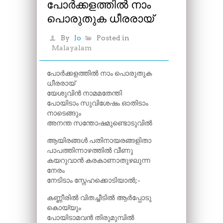
പോർക്കളത്തിൽ നാം
പൊരുതുക ധീരരായ്
By
Jo
Posted in
Malayalam
പോർക്കളത്തിൽ നാം പൊരുതുക
ധീരരായ്
യേശുവിൻ നാമമതേന്തി
പോയിടാം സുവിശേഷം ഓതിടാം
നാടെങ്ങും
അനന്ത സന്തോഷമുണ്ടൊടുവിൽ
ആയിരങ്ങൾ പതിനായരങ്ങളിതാ
പാപത്തിന്നാഴത്തിൽ വീണു
കയറുവാൻ കരകാണാതുഴലുന്ന
നേരം
നേടിടാം സ്നേഹക്കൊടിയാൽ;-
കണ്ണീരിൽ വിതച്ചീടിൽ ആർപ്പോടു
കൊയ്യും
പോയിടാമവൻ തിരുമുമ്പിൽ