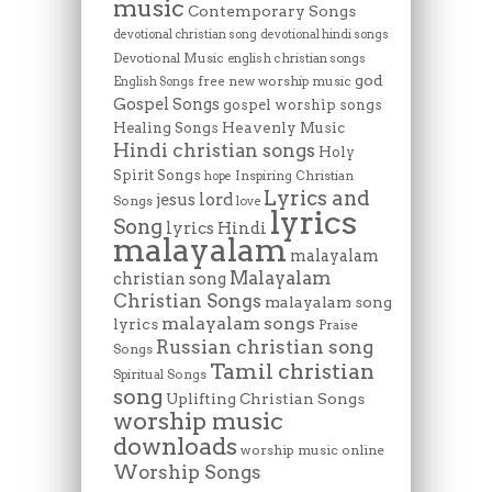
music
Contemporary Songs
devotional christian song
devotional hindi songs
Devotional Music
english christian songs
god
free new worship music
English Songs
Gospel Songs
gospel worship songs
Heavenly Music
Healing Songs
Hindi christian songs
Holy
Spirit Songs
Inspiring Christian
hope
Lyrics and
lord
jesus
Songs
love
lyrics
Song
lyrics Hindi
malayalam
malayalam
Malayalam
christian song
Christian Songs
malayalam song
malayalam songs
lyrics
Praise
Russian christian song
Songs
Tamil christian
Spiritual Songs
song
Uplifting Christian Songs
worship music
downloads
worship music online
Worship Songs