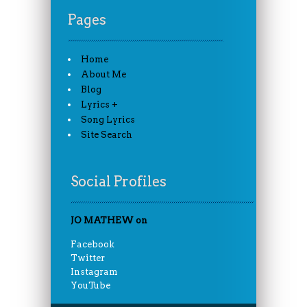
Pages
Home
About Me
Blog
Lyrics +
Song Lyrics
Site Search
Social Profiles
JO MATHEW on
Facebook
Twitter
Instagram
YouTube