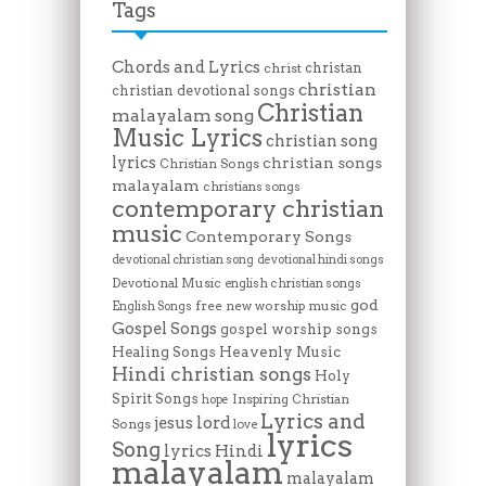
Tags
Chords and Lyrics
christan
christ
christian
christian devotional songs
Christian
malayalam song
Music Lyrics
christian song
lyrics
christian songs
Christian Songs
malayalam
christians songs
contemporary christian
music
Contemporary Songs
devotional christian song
devotional hindi songs
Devotional Music
english christian songs
god
free new worship music
English Songs
Gospel Songs
gospel worship songs
Heavenly Music
Healing Songs
Hindi christian songs
Holy
Spirit Songs
Inspiring Christian
hope
Lyrics and
lord
jesus
Songs
love
lyrics
Song
lyrics Hindi
malayalam
malayalam