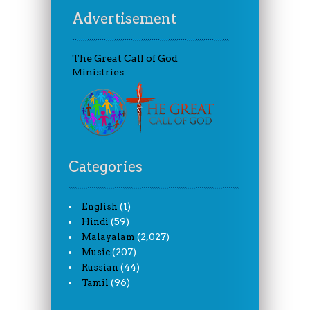
Advertisement
The Great Call of God
Ministries
Categories
(1)
English
(59)
Hindi
(2,027)
Malayalam
(207)
Music
(44)
Russian
(96)
Tamil