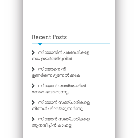
Recent Posts
സീയോനിൻ പരദേശികളേ
നാം ഉയർത്തിടുവിൻ
സീയോനെ നീ
ഉണർന്നെഴുന്നേൽക്കുക
സീയോൻ യാത്രയതിൽ
മനമെ ഭയമൊന്നും
സീയോൻ സഞ്ചാരികളെ
നിങ്ങൾ ശീഘ്രമുണർന്നു
സീയോൻ സഞ്ചാരികളെ
ആനന്ദിപ്പിൻ കാഹള