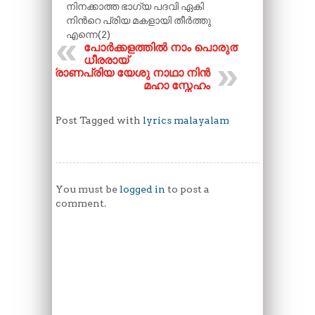
നിനക്കാത്ത ഭാഗ്യ പദവി ഏകി
നിന്‍റെ പ്രിയ മകളായി തീർത്തു
എന്നെ(2)
പോർക്കളത്തിൽ നാം പൊരുതുക
ധീരരായ്
പ്രാണപ്രിയ യേശു നാഥാ നിൻ
മഹാ സ്നേഹം
Post Tagged with
lyrics malayalam
You must be
logged in
to post a
comment.