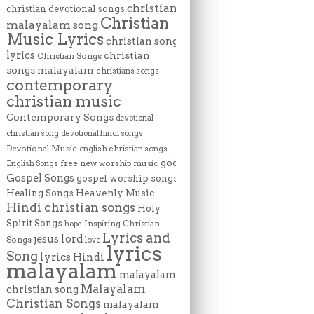
christian
christian devotional songs
Christian
malayalam song
Music Lyrics
christian song
lyrics
christian
Christian Songs
songs malayalam
christians songs
contemporary
christian music
Contemporary Songs
devotional
christian song
devotional hindi songs
Devotional Music
english christian songs
god
free new worship music
English Songs
Gospel Songs
gospel worship songs
Heavenly Music
Healing Songs
Hindi christian songs
Holy
Spirit Songs
Inspiring Christian
hope
Lyrics and
lord
jesus
Songs
love
lyrics
Song
lyrics Hindi
malayalam
malayalam
Malayalam
christian song
Christian Songs
malayalam