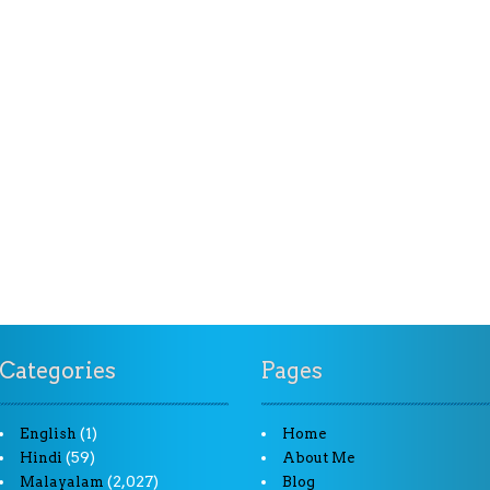
Categories
Pages
(1)
English
Home
(59)
Hindi
About Me
(2,027)
Malayalam
Blog