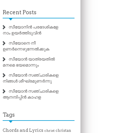
Recent Posts
സീയോനിൻ പരദേശികളേ
നാം ഉയർത്തിടുവിൻ
സീയോനെ നീ
ഉണർന്നെഴുന്നേൽക്കുക
സീയോൻ യാത്രയതിൽ
മനമെ ഭയമൊന്നും
സീയോൻ സഞ്ചാരികളെ
നിങ്ങൾ ശീഘ്രമുണർന്നു
സീയോൻ സഞ്ചാരികളെ
ആനന്ദിപ്പിൻ കാഹള
Tags
Chords and Lyrics
christan
christ