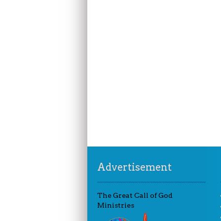
Advertisement
The Great Call of God
Ministries