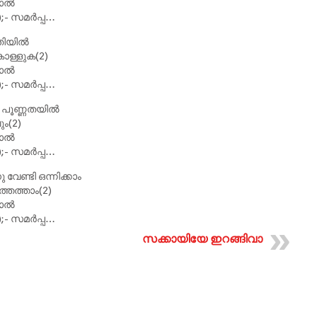
താൽ
);- സമർപ്പ…
ീതിയിൽ
ള്ളുക(2)
താൽ
);- സമർപ്പ…
റെ പൂണ്ണതയിൽ
ം(2)
താൽ
);- സമർപ്പ…
വേണ്ടി ഒന്നിക്കാം
തെത്താം(2)
താൽ
);- സമർപ്പ…
സക്കായിയേ ഇറങ്ങിവാ