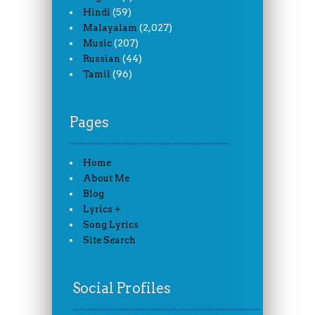
(59)
Hindi
(2,027)
Malayalam
(207)
Music
(44)
Russian
(96)
Tamil
Pages
Home
About Me
Blog
Lyrics +
Song Lyrics
Site Search
Social Profiles