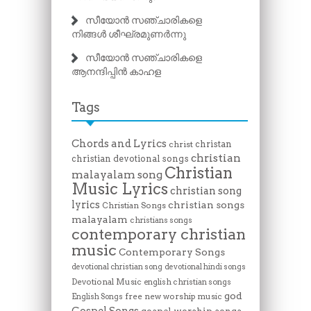
സീയോൻ സഞ്ചാരികളെ
നിങ്ങൾ ശീഘ്രമുണർന്നു
സീയോൻ സഞ്ചാരികളെ
ആനന്ദിപ്പിൻ കാഹള
Tags
Chords and Lyrics
christan
christ
christian
christian devotional songs
Christian
malayalam song
Music Lyrics
christian song
lyrics
christian songs
Christian Songs
malayalam
christians songs
contemporary christian
music
Contemporary Songs
devotional christian song
devotional hindi songs
Devotional Music
english christian songs
god
free new worship music
English Songs
Gospel Songs