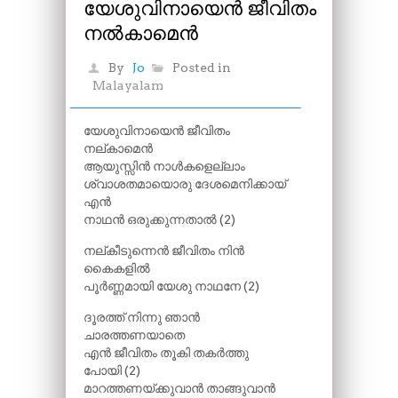
യേശുവിനായെൻ ജീവിതം
നല്‍കാമെൻ
By
Jo
Posted in
Malayalam
യേശുവിനായെൻ ജീവിതം
നല്കാമെൻ
ആയുസ്സിൻ നാൾകളെല്ലാം
ശ്വാശതമായൊരു ദേശമെനിക്കായ്
എൻ
നാഥൻ ഒരുക്കുന്നതാൽ (2)
നല്കീടുന്നെൻ ജീവിതം നിൻ
കൈകളിൽ
പൂർണ്ണമായി യേശു നാഥനേ (2)
ദൂരത്ത് നിന്നു ഞാൻ
ചാരത്തണയാതെ
എൻ ജീവിതം തൂകി തകർത്തു
പോയി (2)
മാറത്തണയ്ക്കുവാൻ താങ്ങുവാൻ