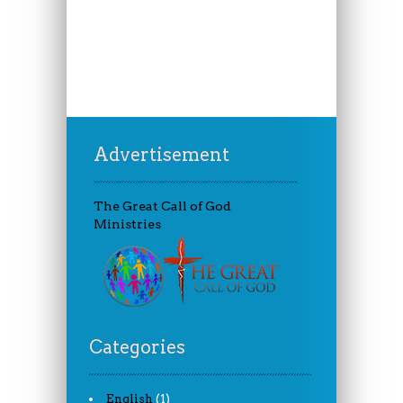
Advertisement
The Great Call of God
Ministries
Categories
(1)
English