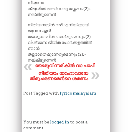
നീയന്നാ
ക്രൂശിൽ തകർന്നതു സ്നേഹം (2);-
നല്കിടുന്നെൻ
നിത്യ നാടിൻ വഴി എനിയ്ക്കായ്
തുറന്ന എൻ
യേശുവേ പിൻ ചെല്ലുമെന്നും (2)
വിശ്വാസ ജീവിത പോർക്കളത്തിൽ
ഞാൻ
തളരാതെ മുന്നേറുമെന്നും (2);-
നല്കിടുന്നെൻ
യേശുവിന്നരികിൽ വാ പാപീ
നീതിയാം യഹോവായേ
തിരുചരണമെന്‍റെ ശരണം
Post Tagged with
lyrics malayalam
You must be
logged in
to post a
comment.