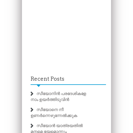
Recent Posts
സീയോനിൻ പരദേശികളേ
നാം ഉയർത്തിടുവിൻ
സീയോനെ നീ
ഉണർന്നെഴുന്നേൽക്കുക
സീയോൻ യാത്രയതിൽ
മനമെ ഭയമൊന്നും