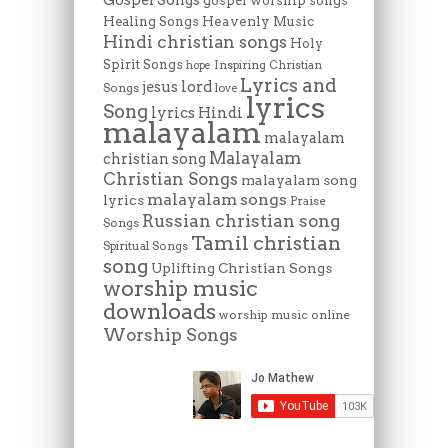
gospel worship songs
Heavenly Music
Healing Songs
Hindi christian songs
Holy
Spirit Songs
Inspiring Christian
hope
Lyrics and
lord
jesus
Songs
love
lyrics
Song
lyrics Hindi
malayalam
malayalam
Malayalam
christian song
Christian Songs
malayalam song
malayalam songs
lyrics
Praise
Russian christian song
Songs
Tamil christian
Spiritual Songs
song
Uplifting Christian Songs
worship music
downloads
worship music online
Worship Songs