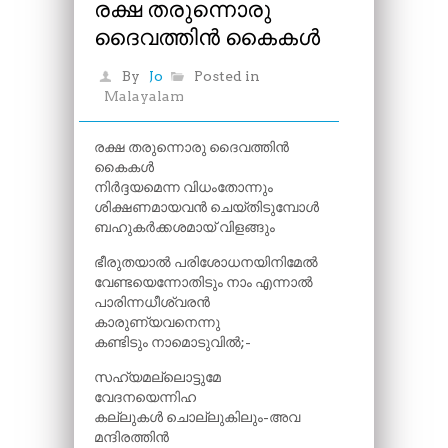
രക്ഷ തരുന്നൊരു
ദൈവത്തിൻ കൈകൾ
By
Jo
Posted in
Malayalam
രക്ഷ തരുന്നൊരു ദൈവത്തിൻ
കൈകൾ
നിർദ്ദയമെന്ന വിധം­തോന്നും
ശിക്ഷണമായവൻ ചെയ്തിടുമ്പോൾ
ബഹുകർക്കശമായ് വിളങ്ങും
ഭീരുതയാൽ പരിശോധനയിനിമേൽ
വേണ്ടയെന്നോതിടും നാം എന്നാൽ
പാരിന്നധീശ്വരൻ
കാരുണ്യവനെന്നു
കണ്ടിടും നാമൊടുവിൽ;-
സഹ്യമല്ലൊട്ടുമേ
വേദനയെന്നിഹ
കല്ലുകൾ ചൊല്ലുകിലും-അവ
മന്ദിരത്തിൻ