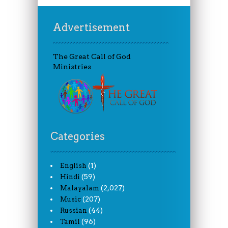
Advertisement
The Great Call of God
Ministries
Categories
(1)
English
(59)
Hindi
(2,027)
Malayalam
(207)
Music
(44)
Russian
(96)
Tamil