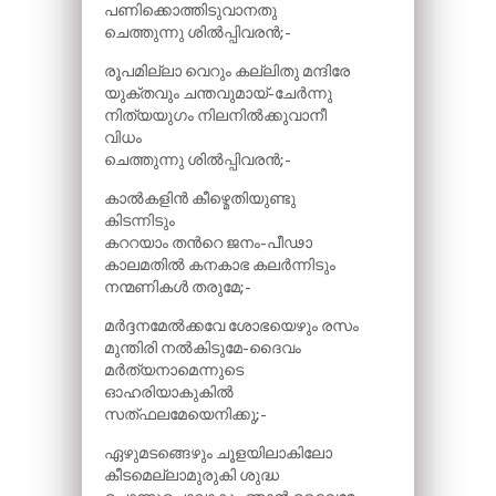
പണിക്കൊത്തിടുവാനതു
ചെത്തുന്നു ശിൽപ്പിവരൻ;-
രൂപമില്ലാ വെറും കല്ലിതു മന്ദിരേ
യുക്തവും ചന്തവുമായ്-ചേർന്നു
നിത്യയുഗം നിലനിൽക്കുവാനീ
വിധം
ചെത്തുന്നു ശിൽപ്പിവരൻ;-
കാൽകളിൻ കീഴ്മെതിയുണ്ടു
കിടന്നിടും
കററയാം തന്‍റെ ജനം-പീഢാ
കാലമതിൽ കനകാഭ കലർന്നിടും
നന്മണികൾ തരുമേ;-
മർദ്ദനമേൽക്കവേ ശോഭയെഴും രസം
മുന്തിരി നൽകിടുമേ-ദൈവം
മർത്യനാമെന്നുടെ
ഓഹരിയാകുകിൽ
സത്ഫലമേയെനിക്കു;-
ഏഴുമടങ്ങെഴും ചൂളയിലാകിലോ
കീടമെല്ലാമുരുകി ശുദ്ധ