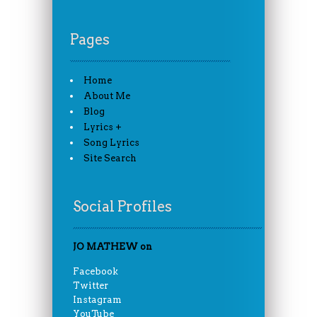
Pages
Home
About Me
Blog
Lyrics +
Song Lyrics
Site Search
Social Profiles
JO MATHEW on
Facebook
Twitter
Instagram
YouTube