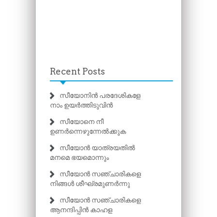
Recent Posts
സീയോനിൻ പരദേശികളേ
നാം ഉയർത്തിടുവിൻ
സീയോനെ നീ
ഉണർന്നെഴുന്നേൽക്കുക
സീയോൻ യാത്രയതിൽ
മനമെ ഭയമൊന്നും
സീയോൻ സഞ്ചാരികളെ
നിങ്ങൾ ശീഘ്രമുണർന്നു
സീയോൻ സഞ്ചാരികളെ
ആനന്ദിപ്പിൻ കാഹള