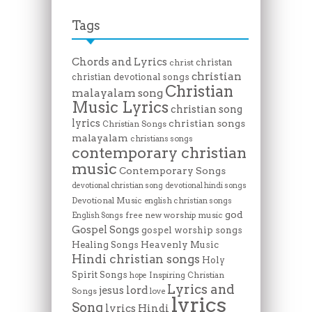
Tags
Chords and Lyrics
christan
christ
christian
christian devotional songs
Christian
malayalam song
Music Lyrics
christian song
lyrics
christian songs
Christian Songs
malayalam
christians songs
contemporary christian
music
Contemporary Songs
devotional christian song
devotional hindi songs
Devotional Music
english christian songs
god
free new worship music
English Songs
Gospel Songs
gospel worship songs
Heavenly Music
Healing Songs
Hindi christian songs
Holy
Spirit Songs
Inspiring Christian
hope
Lyrics and
lord
jesus
Songs
love
lyrics
Song
lyrics Hindi