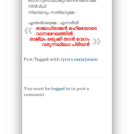
പൊന്നുപൊലാകും ഞാൻ ദൈവമേ
നിൻവിധി
ന്യായവും സത്യവുമേ;-
എന്തതിശയമേ : എന്നരീതി
രാജാധിരാജൻ മഹിമയോടെ
വാനമേഘത്തിൽ
രാജ്യം ഒരുക്കി താൻ വേഗം
വരുന്നല്ലോ പ്രിയൻ
Post Tagged with
lyrics malayalam
You must be
logged in
to post a
comment.